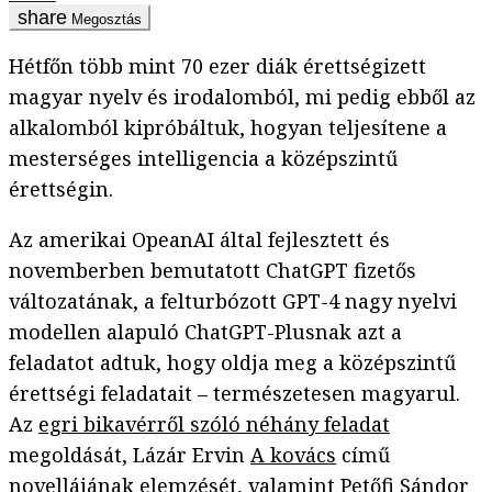
Megosztás
Hétfőn több mint 70 ezer diák érettségizett
magyar nyelv és irodalomból, mi pedig ebből az
alkalomból kipróbáltuk, hogyan teljesítene a
mesterséges intelligencia a középszintű
érettségin.
Az amerikai OpeanAI által fejlesztett és
novemberben bemutatott ChatGPT fizetős
változatának, a felturbózott GPT-4 nagy nyelvi
modellen alapuló ChatGPT-Plusnak azt a
feladatot adtuk, hogy oldja meg a középszintű
érettségi feladatait – természetesen magyarul.
Az
egri bikavérről szóló néhány feladat
megoldását, Lázár Ervin
A kovács
című
novellájának elemzését, valamint Petőfi Sándor