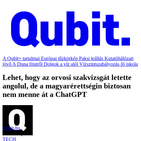
A Qubit+ tartalmai
Európai tűzkörkép
Paksi leállás
Kutatóhálózati
jövő
A Duna föntről
Dolgok a víz alól
Vízszintszabályozás
Jó iskola
Lehet, hogy az orvosi szakvizsgát letette
angolul, de a magyarérettségin biztosan
nem menne át a ChatGPT
Qubit.hu
2023. május 8.
TECH