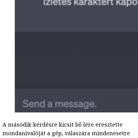
A második kérdésre kicsit bő lére eresztette
mondanivalóját a gép, válaszára mindenesetre