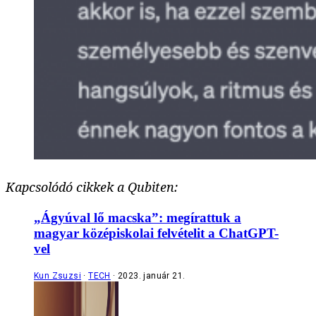
Kapcsolódó cikkek a Qubiten:
„Ágyúval lő macska”: megírattuk a
magyar középiskolai felvételit a ChatGPT-
vel
Kun Zsuzsi
TECH
2023. január 21.