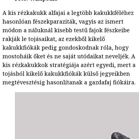
A kis rézkakukk alfajai a legtöbb kakukkféléhez
hasonlóan fészekparaziták, vagyis az ismert
módon a náluknál kisebb testű fajok fészkeibe
rakják le tojásaikat, az ezekből kikelő
kakukkfiókák pedig gondoskodnak róla, hogy
mostoháik őket és ne saját utódaikat neveljék. A
kis rézkakukkok stratégiája azért egyedi, mert a
tojásból kikelő kakukkfiókák külső jegyeikben
megtévesztésig hasonlítanak a gazdafaj fiókáira.