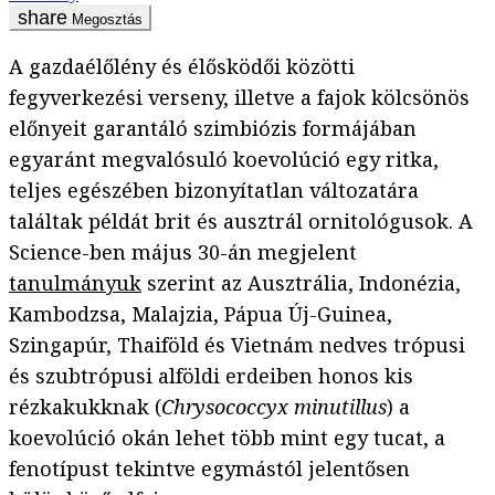
Megosztás
A gazdaélőlény és élősködői közötti
fegyverkezési verseny, illetve a fajok kölcsönös
előnyeit garantáló szimbiózis formájában
egyaránt megvalósuló koevolúció egy ritka,
teljes egészében bizonyítatlan változatára
találtak példát brit és ausztrál ornitológusok. A
Science-ben május 30-án megjelent
tanulmányuk
szerint az Ausztrália, Indonézia,
Kambodzsa, Malajzia, Pápua Új-Guinea,
Szingapúr, Thaiföld és Vietnám nedves trópusi
és szubtrópusi alföldi erdeiben honos kis
rézkakukknak (
Chrysococcyx minutillus
) a
koevolúció okán lehet több mint egy tucat, a
fenotípust tekintve egymástól jelentősen