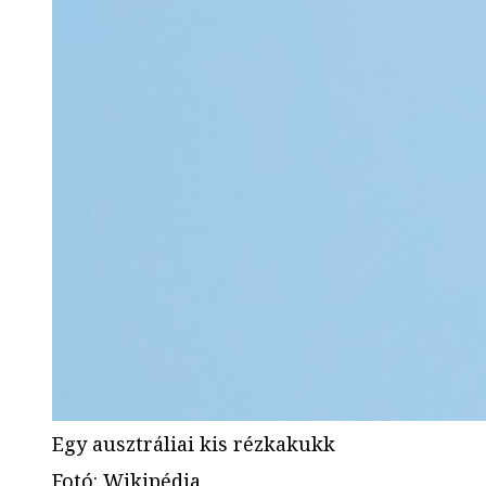
Egy ausztráliai kis rézkakukk
Fotó
:
Wikipédia