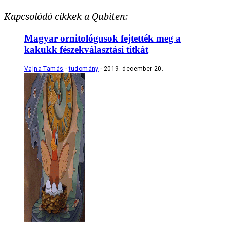
Kapcsolódó cikkek a Qubiten:
Magyar ornitológusok fejtették meg a
kakukk fészekválasztási titkát
Vajna Tamás
tudomány
2019. december 20.