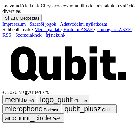
koevolúció
kakukk
Chrysococcyx minutillus
kis rézkakukk
evolúció
diverzitás
Megosztás
Impresszum
Szerzői jogok
Adatvédelmi nyilatkozat
Sütibeállítások
Médiaajánlat
Hirdetői ÁSZF
Támogatói ÁSZF
RSS
Szerzőinknek
Írj nekünk
©
2026
Magyar Jeti Zrt.
Menü
Címlap
Podcast
Qubit+
Profil