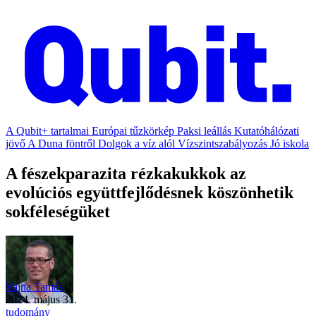
A Qubit+ tartalmai
Európai tűzkörkép
Paksi leállás
Kutatóhálózati
jövő
A Duna föntről
Dolgok a víz alól
Vízszintszabályozás
Jó iskola
A fészekparazita rézkakukkok az
evolúciós együttfejlődésnek köszönhetik
sokféleségüket
Vajna Tamás
2024. május 31.
tudomány