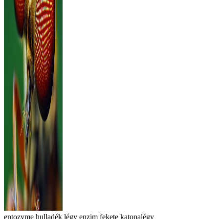
entozyme
hulladék
légy
enzim
fekete katonalégy