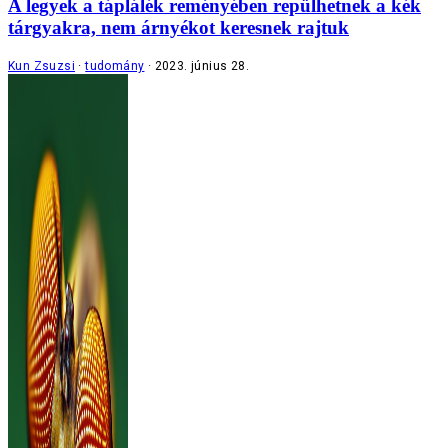
A legyek a táplálék reményében repülhetnek a kék
tárgyakra, nem árnyékot keresnek rajtuk
Kun Zsuzsi
tudomány
2023. június 28.