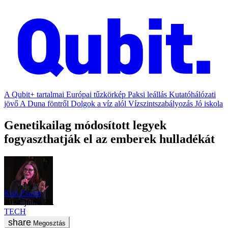
A Qubit+ tartalmai
Európai tűzkörkép
Paksi leállás
Kutatóhálózati
jövő
A Duna föntről
Dolgok a víz alól
Vízszintszabályozás
Jó iskola
Genetikailag módosított legyek
fogyaszthatják el az emberek hulladékát
Kun Zsuzsi
2024. július 25.
TECH
Megosztás