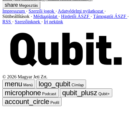
Megosztás
Impresszum
Szerzői jogok
Adatvédelmi nyilatkozat
Sütibeállítások
Médiaajánlat
Hirdetői ÁSZF
Támogatói ÁSZF
RSS
Szerzőinknek
Írj nekünk
©
2026
Magyar Jeti Zrt.
Menü
Címlap
Podcast
Qubit+
Profil