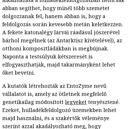
alkalmazása a hulladékfeldolgozásban nemcsak
abban segíthet, hogy minél több szemetet
dolgozzanak fel, hanem abban is, hogy a
feldolgozás során kevesebb metán keletkezzen.
A fekete katonalégy lárvái ráadásul jószerével
bárhol megélnek (az Antarktisz kivételével), az
otthoni komposztládákban is megbújnak.
Naponta a testsúlyuk kétszeresét is
elfogyaszthatják, majd takarmányként lehet
őket bevetni.
A kutatók létrehozták az EntoZyme nevű
vállalatot is, amely az ötletnek megfelelő
genetikailag módosított
legyeket
tenyésztené.
Ezeket, hulladékfeldolgozó üzemekben lehet
majd használni, és a szakértők véleménye
szerint azzal akadályozható meg, hogy