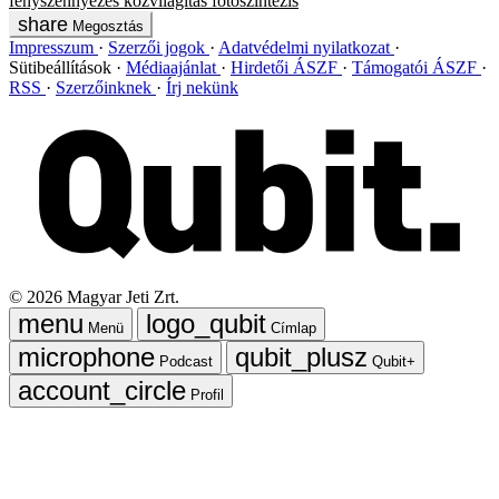
fényszennyezés
közvilágítás
fotoszintézis
Megosztás
Impresszum
Szerzői jogok
Adatvédelmi nyilatkozat
Sütibeállítások
Médiaajánlat
Hirdetői ÁSZF
Támogatói ÁSZF
RSS
Szerzőinknek
Írj nekünk
©
2026
Magyar Jeti Zrt.
Menü
Címlap
Podcast
Qubit+
Profil