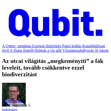
A Qubit+ tartalmai
Európai tűzkörkép
Paksi leállás
Kutatóhálózati
jövő
A Duna föntről
Dolgok a víz alól
Vízszintszabályozás
Jó iskola
Az utcai világítás „megkeményíti” a fák
leveleit, tovább csökkentve ezzel
biodiverzitást
Vajna Tamás
2024. augusztus 5.
tudomány