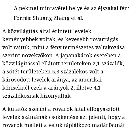
A pekingi mintavétel helye és az éjszakai f
Forrás
:
Shuang Zhang et aI.
A közvilágítás által érintett levelek
keményebbek voltak, és kevesebb rovarrágás
volt rajtuk, mint a fény természetes váltakozása
szerint növekvőkön. A japánakácok esetében a
közvilágítással ellátott területeken 2,1 százalék,
a sötét területeken 5,3 százalékos volt a
károsodott levelek aránya, az amerikai
kőriseknél ezek a arányok 2, illetve 4,1
százalékosnak bizonyultak.
A kutatók szerint a rovarok által elfogyasztott
levelek számának csökkenése azt jelenti, hogy a
rovarok mellett a velük táplálkozó madárfaunát