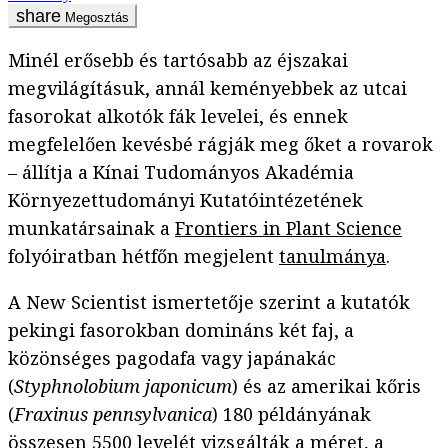
Megosztás
Minél erősebb és tartósabb az éjszakai
megvilágításuk, annál keményebbek az utcai
fasorokat alkotók fák levelei, és ennek
megfelelően kevésbé rágják meg őket a rovarok
– állítja a Kínai Tudományos Akadémia
Környezettudományi Kutatóintézetének
munkatársainak a
Frontiers in Plant Science
folyóiratban hétfőn megjelent
tanulmánya
.
A New Scientist ismertetője szerint a kutatók
pekingi fasorokban domináns két faj, a
közönséges pagodafa vagy japánakác
(
Styphnolobium japonicum
) és az amerikai kőris
(
Fraxinus pennsylvanica
) 180 példányának
összesen 5500 levelét vizsgálták a méret, a