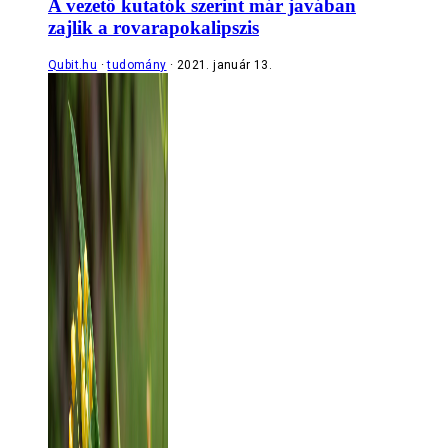
A vezető kutatók szerint már javában
zajlik a rovarapokalipszis
Qubit.hu
tudomány
2021. január 13.