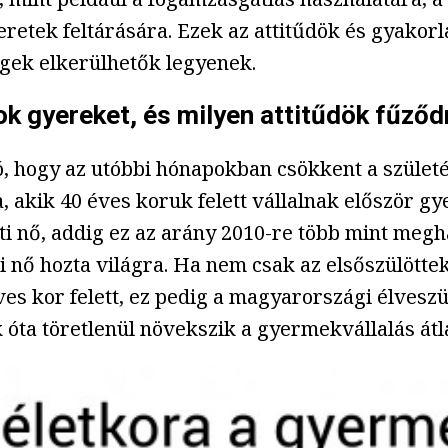
retek feltárására. Ezek az attitűdök és gyakorl
égek elkerülhetők legyenek.
ok gyereket, és milyen attitűdök fűző
ó, hogy az utóbbi hónapokban csökkent a születé
, akik 40 éves koruk felett vállalnak először g
tti nő, addig ez az arány 2010-re több mint meg
tti nő hozta világra. Ha nem csak az elsőszülött
ves kor felett, ez pedig a magyarországi élveszü
ta töretlenül növekszik a gyermekvállalás átla