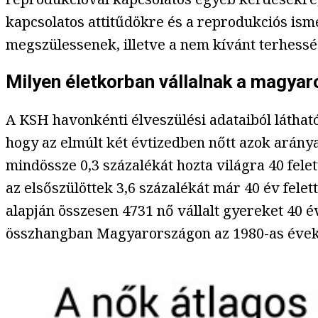
kapcsolatos attitűdökre és a reprodukciós isme
megszülessenek, illetve a nem kívánt terhess
Milyen életkorban vállalnak a magyar
A KSH havonkénti élveszülési adataiból láthat
hogy az elmúlt két évtizedben nőtt azok aránya
mindössze 0,3 százalékát hozta világra 40 fele
az elsőszülöttek 3,6 százalékát már 40 év fele
alapján összesen 4731 nő vállalt gyereket 40 é
összhangban Magyarországon az 1980-as évek ó