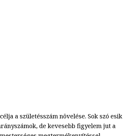
élja a születésszám növelése. Sok szó esik
arányszámok, de kevesebb figyelem jut a
 a mesterséges megtermékenyítéssel