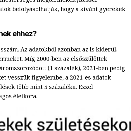
atok befolyásolhatják, hogy a kívánt gyerekek
dnek ehhez?
sszám. Az adatokból azonban az is kiderül,
yermeket. Míg 2000-ben az elsőszülöttek
háromszorozódott (1 százalék), 2021-ben pedig
eket vesszük figyelembe, a 2021-es adatok
lések több mint 5 százaléka. Ezzel
gos életkora.