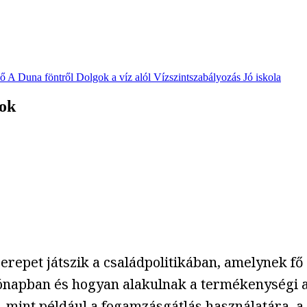
vő
A Duna föntről
Dolgok a víz alól
Vízszintszabályozás
Jó iskola
rok
epet játszik a családpolitikában, amelynek fő c
hónapban és hogyan alakulnak a termékenységi 
 mint például a fogamzásgátlás használatára,