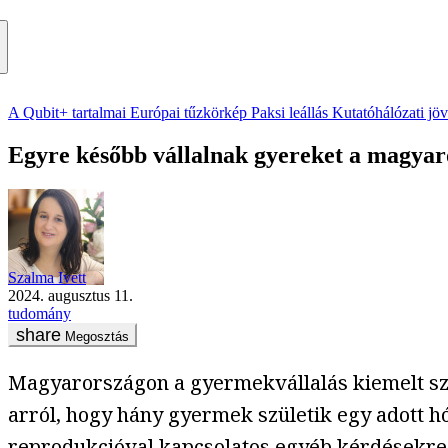
A Qubit+ tartalmai
Európai tűzkörkép
Paksi leállás
Kutatóhálózati jö
Egyre később vállalnak gyereket a magya
Szalma Ivett
2024. augusztus 11.
tudomány
Megosztás
Magyarországon a gyermekvállalás kiemelt szer
arról, hogy hány gyermek születik egy adott 
reprodukcióval kapcsolatos egyéb kérdésekre,