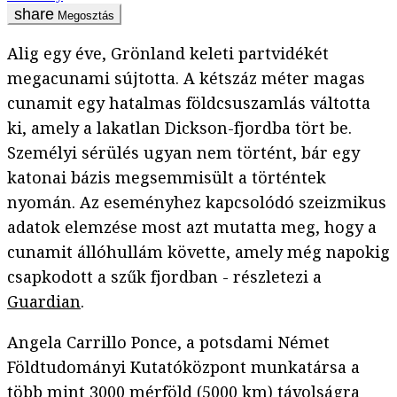
Megosztás
Alig egy éve, Grönland keleti partvidékét
megacunami sújtotta. A kétszáz méter magas
cunamit egy hatalmas földcsuszamlás váltotta
ki, amely a lakatlan Dickson-fjordba tört be.
Személyi sérülés ugyan nem történt, bár egy
katonai bázis megsemmisült a történtek
nyomán. Az eseményhez kapcsolódó szeizmikus
adatok elemzése most azt mutatta meg, hogy a
cunamit állóhullám követte, amely még napokig
csapkodott a szűk fjordban - részletezi a
Guardian
.
Angela Carrillo Ponce, a potsdami Német
Földtudományi Kutatóközpont munkatársa a
több mint 3000 mérföld (5000 km) távolságra