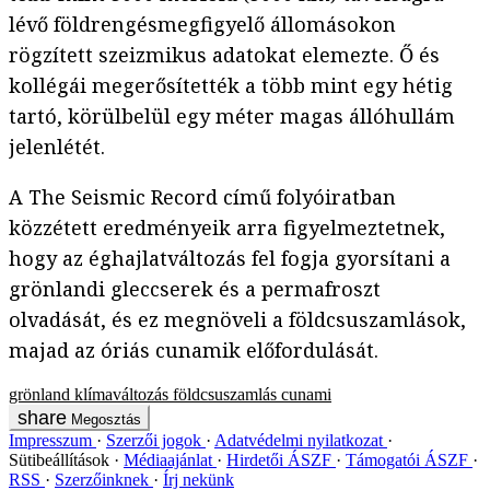
lévő földrengésmegfigyelő állomásokon
rögzített szeizmikus adatokat elemezte. Ő és
kollégái megerősítették a több mint egy hétig
tartó, körülbelül egy méter magas állóhullám
jelenlétét.
A The Seismic Record című folyóiratban
közzétett eredményeik arra figyelmeztetnek,
hogy az éghajlatváltozás fel fogja gyorsítani a
grönlandi gleccserek és a permafroszt
olvadását, és ez megnöveli a földcsuszamlások,
majad az óriás cunamik előfordulását.
grönland
klímaváltozás
földcsuszamlás
cunami
Megosztás
Impresszum
Szerzői jogok
Adatvédelmi nyilatkozat
Sütibeállítások
Médiaajánlat
Hirdetői ÁSZF
Támogatói ÁSZF
RSS
Szerzőinknek
Írj nekünk