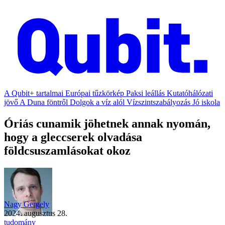
A Qubit+ tartalmai
Európai tűzkörkép
Paksi leállás
Kutatóhálózati
jövő
A Duna föntről
Dolgok a víz alól
Vízszintszabályozás
Jó iskola
Óriás cunamik jöhetnek annak nyomán,
hogy a gleccserek olvadása
földcsuszamlásokat okoz
Nagy Gergely
2024. augusztus 28.
tudomány