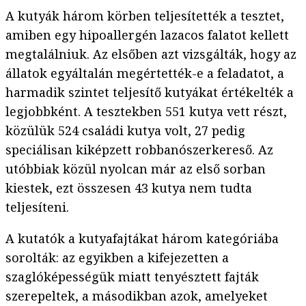
A kutyák három körben teljesítették a tesztet,
amiben egy hipoallergén lazacos falatot kellett
megtalálniuk. Az elsőben azt vizsgálták, hogy az
állatok egyáltalán megértették-e a feladatot, a
harmadik szintet teljesítő kutyákat értékelték a
legjobbként. A tesztekben 551 kutya vett részt,
közülük 524 családi kutya volt, 27 pedig
speciálisan kiképzett robbanószerkereső. Az
utóbbiak közül nyolcan már az első sorban
kiestek, ezt összesen 43 kutya nem tudta
teljesíteni.
A kutatók a kutyafajtákat három kategóriába
sorolták: az egyikben a kifejezetten a
szaglóképességük miatt tenyésztett fajták
szerepeltek, a másodikban azok, amelyeket