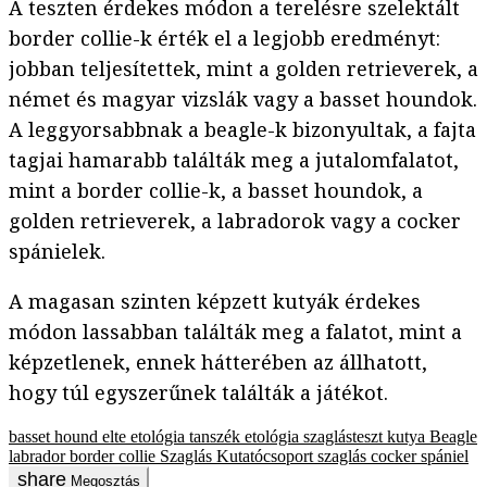
A teszten érdekes módon a terelésre szelektált
border collie-k érték el a legjobb eredményt:
jobban teljesítettek, mint a golden retrieverek, a
német és magyar vizslák vagy a basset houndok.
A leggyorsabbnak a beagle-k bizonyultak, a fajta
tagjai hamarabb találták meg a jutalomfalatot,
mint a border collie-k, a basset houndok, a
golden retrieverek, a labradorok vagy a cocker
spánielek.
A magasan szinten képzett kutyák érdekes
módon lassabban találták meg a falatot, mint a
képzetlenek, ennek hátterében az állhatott,
hogy túl egyszerűnek találták a játékot.
basset hound
elte etológia tanszék
etológia
szaglásteszt
kutya
Beagle
labrador
border collie
Szaglás Kutatócsoport
szaglás
cocker spániel
Megosztás