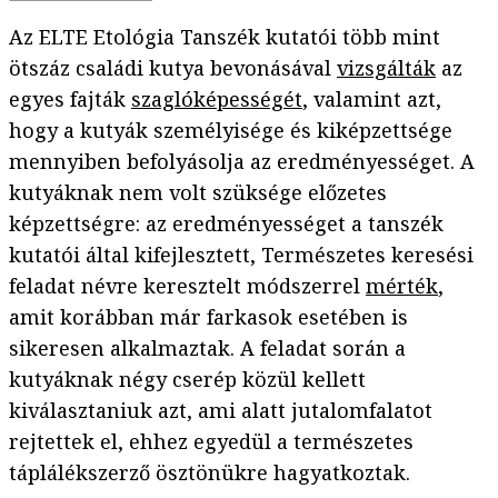
Az ELTE Etológia Tanszék kutatói több mint
ötszáz családi kutya bevonásával
vizsgálták
az
egyes fajták
szaglóképességét
, valamint azt,
hogy a kutyák személyisége és kiképzettsége
mennyiben befolyásolja az eredményességet. A
kutyáknak nem volt szüksége előzetes
képzettségre: az eredményességet a tanszék
kutatói által kifejlesztett, Természetes keresési
feladat névre keresztelt módszerrel
mérték
,
amit korábban már farkasok esetében is
sikeresen alkalmaztak. A feladat során a
kutyáknak négy cserép közül kellett
kiválasztaniuk azt, ami alatt jutalomfalatot
rejtettek el, ehhez egyedül a természetes
táplálékszerző ösztönükre hagyatkoztak.