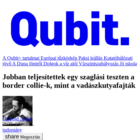
A Qubit+ tartalmai
Európai tűzkörkép
Paksi leállás
Kutatóhálózati
jövő
A Duna föntről
Dolgok a víz alól
Vízszintszabályozás
Jó iskola
Jobban teljesítettek egy szaglási teszten a
border collie-k, mint a vadászkutyafajták
Dippold Ádám
2025. február 5.
tudomány
Megosztás