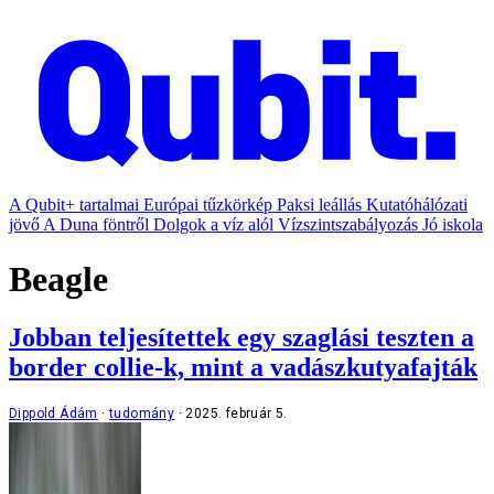
A Qubit+ tartalmai
Európai tűzkörkép
Paksi leállás
Kutatóhálózati
jövő
A Duna föntről
Dolgok a víz alól
Vízszintszabályozás
Jó iskola
Beagle
Jobban teljesítettek egy szaglási teszten a
border collie-k, mint a vadászkutyafajták
Dippold Ádám
tudomány
2025. február 5.