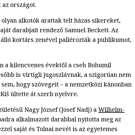
az országot.
lyan alkotók arattak telt házas sikereket,
saját darabjait rendező Samuel Beckett. Az
 álló kortárs zenével pallérozták a publikumot,
en a kilencvenes évektől a cseh Bohumil
sőbb is virtigli jugoszlávnak, a szigorúan nem
az sem, hogy szövegeit – a nemzetközi kánonban
iš ültette át szerb nyelvre.
zületésű Nagy József (Josef Nadj) a
Wilhelm-
padra alkalmazott darabbal nyitotta meg az
ezzel saját és Tolnai nevét is az egyetemes