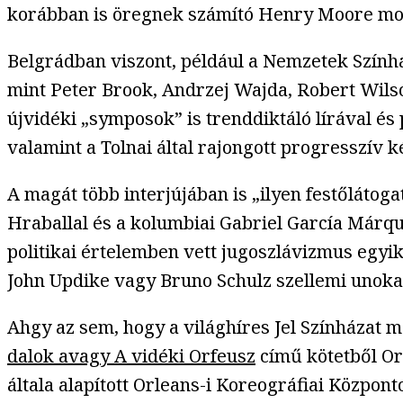
korábban is öregnek számító Henry Moore mod
Belgrádban viszont, például a Nemzetek Színhá
mint Peter Brook, Andrzej Wajda, Robert Wilson
újvidéki „symposok” is trenddiktáló lírával és
valamint a Tolnai által rajongott progresszív 
A magát több interjújában is „ilyen festőláto
Hraballal és a kolumbiai Gabriel García Márqu
politikai értelemben vett jugoszlávizmus egyi
John Updike vagy Bruno Schulz szellemi unokate
Ahgy az sem, hogy a világhíres Jel Színházat m
dalok avagy A vidéki Orfeusz
című kötetből Orf
általa alapított Orleans-i Koreográfiai Központ