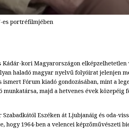
7-es portréfilmjében
 Kádár-kori Magyarországon elképzelhetetlen vo
olyan haladó magyar nyelvű folyóirat jelenjen m
 ismert Fórum kiadó gondozásában, mint a leg
tó munkatársa, majd a hetvenes évek közepéig f
Szabadkától Eszéken át Ljubjanáig és oda-vissz
te, hogy 1964-ben a velencei képzőművészeti bi