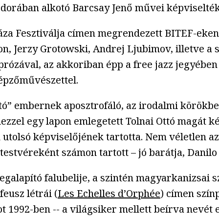
orában alkotó Barcsay Jenő művei képviselték 
za Fesztiválja címen megrendezett BITEF-eken o
, Jerzy Grotowski, Andrej Ljubimov, illetve a 
 prózával, az akkoriban épp a free jazz jegyében
képzőművészettel.
gató” embernek aposztrofáló, az irodalmi körökb
ezzel egy lapon emlegetett Tolnai Ottó magát ké
k utolsó képviselőjének tartotta. Nem véletlen 
stvéreként számon tartott – jó barátja, Danilo K
egalapító falubelije, a szintén magyarkanizsai s
eusz létrái (
Les Echelles d’Orphée
) címen szín
ot 1992-ben -- a világsiker mellett beírva nevét 