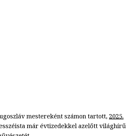
jugoszláv mestereként számon tartott,
2025.
esszéista már évtizedekkel azelőtt világhírű
művészetét.