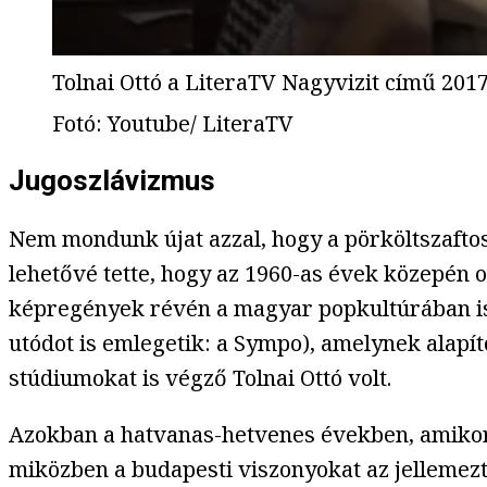
Tolnai Ottó a LiteraTV Nagyvizit című 201
Fotó
:
Youtube/ LiteraTV
Jugoszlávizmus
Nem mondunk újat azzal, hogy a pörköltszaftos
lehetővé tette, hogy az 1960-as évek közepén 
képregények révén a magyar popkultúrában is
utódot is emlegetik: a Sympo), amelynek alapí
stúdiumokat is végző Tolnai Ottó volt.
Azokban a hatvanas-hetvenes években, amikor 
miközben a budapesti viszonyokat az jellemez