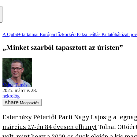
A Qubit+ tartalmai
Európai tűzkörkép
Paksi leállás
Kutatóhálózati jö
„Minket szarból tapasztott az úristen”
Vajna Tamás
2025. március 28.
nekrológ
Megosztás
Esterházy Pétertől Parti Nagy Lajosig a legn
március 27-én 84 évesen elhunyt
Tolnai Ottóér
volt, mint hogy a 2000-es évek elején a kis ma