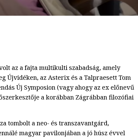
lt az a fajta multikulti szabadság, amely
eg Újvidéken, az Asterix és a Talpraesett Tom
endás Új Symposion (vagy ahogy az ex előnevű
őszerkesztője a korábban Zágrábban filozófiai
a tombolt a neo- és transzavantgárd,
ennálé magyar pavilonjában a jó húsz évvel