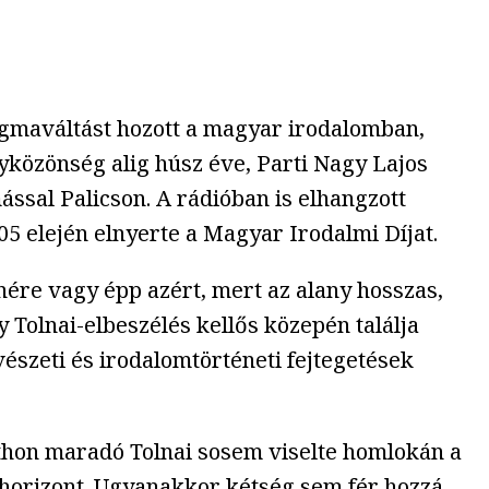
igmaváltást hozott a magyar irodalomban,
yközönség alig húsz éve, Parti Nagy Lajos
ssal Palicson. A rádióban is elhangzott
05 elején elnyerte a Magyar Irodalmi Díjat.
nére vagy épp azért, mert az alany hosszas,
 Tolnai-elbeszélés kellős közepén találja
észeti és irodalomtörténeti fejtegetések
otthon maradó Tolnai sosem viselte homlokán a
ó horizont. Ugyanakkor kétség sem fér hozzá,