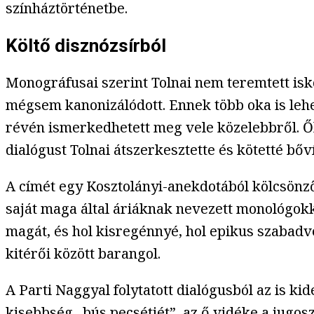
színháztörténetbe.
Költő disznózsírból
Monográfusai szerint Tolnai nem teremtett isk
mégsem kanonizálódott. Ennek több oka is lehe
révén ismerkedhetett meg vele közelebbről. Ők
dialógust Tolnai átszerkesztette és kötetté bő
A címét egy Kosztolányi-anekdotából kölcsön
saját maga által áriáknak nevezett monológokka
magát, és hol kisregénnyé, hol epikus szabadv
kitérői között barangol.
A Parti Naggyal folytatott dialógusból az is k
kisebbség „bús pecsétjét”, az ő vidéke a jugos