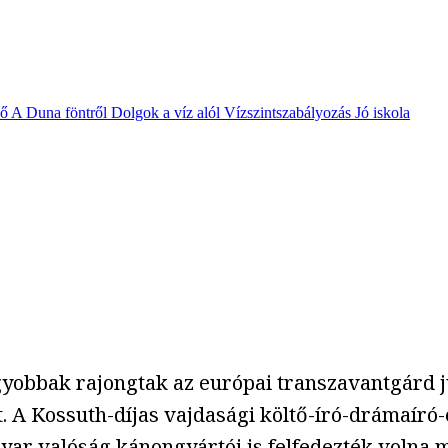
vő
A Duna föntről
Dolgok a víz alól
Vízszintszabályozás
Jó iskola
agyobbak rajongtak az európai transzavantgárd 
t. A Kossuth-díjas vajdasági költő-író-drámaíró-
gyar valóság kánongyártói is felfedezték volna 