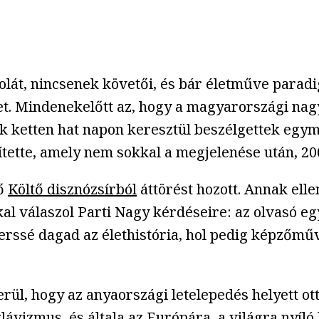
olát, nincsenek követői, és bár életműve parad
t. Mindenekelőtt az, hogy a magyarországi nag
 ketten hat napon keresztül beszélgettek egymá
vítette, amely nem sokkal a megjelenése után, 20
ző
Költő disznózsírból
áttörést hozott. Annak elle
l válaszol Parti Nagy kérdéseire: az olvasó egy
erssé dagad az élethistória, hol pedig képzőműv
iderül, hogy az anyaországi letelepedés helyett 
zlávizmus, és általa az Európára, a világra nyíl