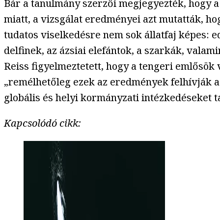
Bár a tanulmány szerzői megjegyezték, hogy a
miatt, a vizsgálat eredményei azt mutatták, h
tudatos viselkedésre nem sok állatfaj képes: e
delfinek, az ázsiai elefántok, a szarkák, valam
Reiss figyelmeztetett, hogy a tengeri emlősök
„remélhetőleg ezek az eredmények felhívják a 
globális és helyi kormányzati intézkedéseket t
Kapcsolódó cikk: