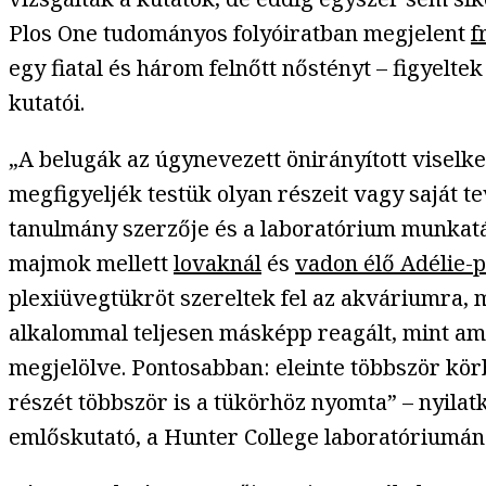
Plos One tudományos folyóiratban megjelent
f
egy fiatal és három felnőtt nőstényt – figyelt
kutatói.
„A belugák az úgynevezett önirányított viselke
megfigyeljék testük olyan részeit vagy saját 
tanulmány szerzője és a laboratórium munkatá
majmok mellett
lovaknál
és
vadon élő Adélie-
plexiüvegtükröt szereltek fel az akváriumra, 
alkalommal teljesen másképp reagált, mint a
megjelölve. Pontosabban: eleinte többször körbe
részét többször is a tükörhöz nyomta” – nyilat
emlőskutató, a Hunter College laboratóriumán