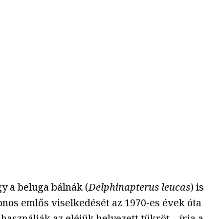
gy a beluga bálnák (
Delphinapterus leucas
) is
onos emlős viselkedését az 1970-es évek óta
asználják az eléjük helyezett tükröt – írja a