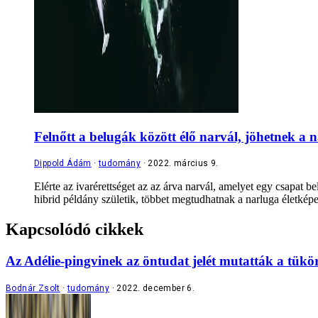
Felnőtt a belugák között élő narvál, jöhetnek a 
Dippold Ádám
tudomány
2022. március 9.
Elérte az ivarérettséget az az árva narvál, amelyet egy csapat b
hibrid példány születik, többet megtudhatnak a narluga életképe
Kapcsolódó cikkek
Az Adélie-pingvinek az öntudat jelét mutatták a tükör
Bodnár Zsolt
tudomány
2022. december 6.