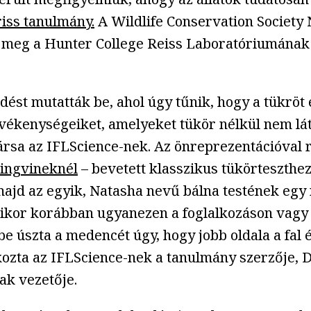
riss tanulmány.
A Wildlife Conservation Society 
ek meg a Hunter College Reiss Laboratóriumának
dést mutatták be, ahol úgy tűnik, hogy a tükrö
tevékenységeiket, amelyeket tükör nélkül nem l
rsa az IFLScience-nek. Az önreprezentációval 
pingvineknél
– bevetett klasszikus tükörteszthez
majd az egyik, Natasha nevű bálna testének egy 
mikor korábban ugyanezen a foglalkozáson vag
 úszta a medencét úgy, hogy jobb oldala a fal és
kozta az IFLScience-nek a tanulmány szerzője, D
ak vezetője.