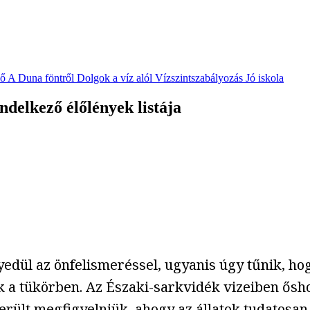
vő
A Duna föntről
Dolgok a víz alól
Vízszintszabályozás
Jó iskola
ndelkező élőlények listája
yedül az önfelismeréssel, ugyanis úgy tűnik, ho
k a tükörben. Az Északi-sarkvidék vizeiben ősh
rült megfigyelniük, ahogy az állatok tudatosan h