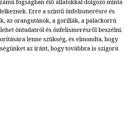
zámú fogságban élő állatokkal dolgozó minta
delkeznek. Erre a szintű önfelismerésre és
k, az orangutánok, a gorillák, a palackorrú
 lehet öntudatról és önfelismerésről beszélni.
gorítására lenne szükség, és elmondta, hogy
ségünket az iránt, hogy továbbra is szigorú