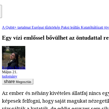
A Qubit+ tartalmai
Európai tűzkörkép
Paksi leállás
Kutatóhálózati jö
Egy vízi emlőssel bővülhet az öntudattal re
Kuglics Sarolta
május 21.
tudomány
Megosztás
Az ember és néhány kivételes állatfaj nincs eg
képesek felfogni, hogy saját magukat nézegeti
vizsgálták a kutatók, de eddig egyszer sem sike