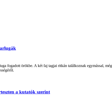
narlugák
eluga fogadott örökbe. A két faj tagjai ritkán találkoznak egymással, m
sségéről.
teszten a kutatók szerint