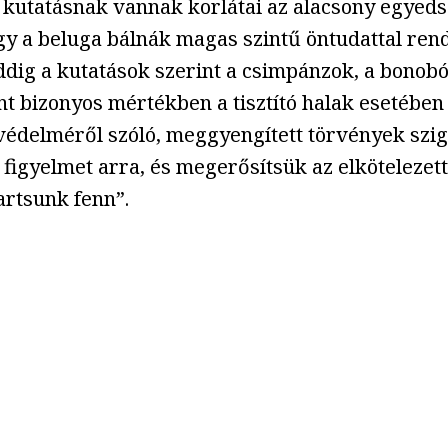
 kutatásnak vannak korlátai az alacsony egyeds
ogy a beluga bálnák magas szintű öntudattal ren
ddig a kutatások szerint a csimpánzok, a bonobó
int bizonyos mértékben a tisztító halak esetében
 védelméről szóló, meggyengített törvények szi
figyelmet arra, és megerősítsük az elkötelezett
artsunk fenn”.