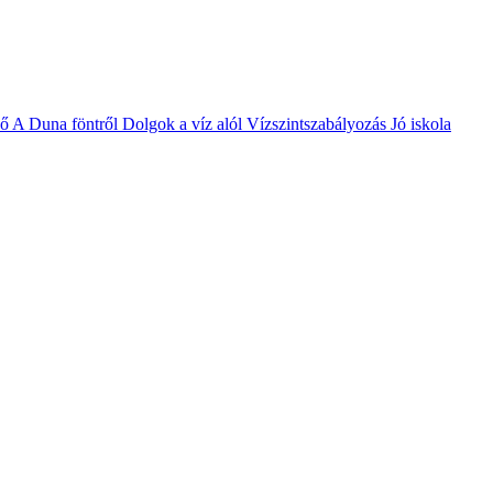
vő
A Duna föntről
Dolgok a víz alól
Vízszintszabályozás
Jó iskola