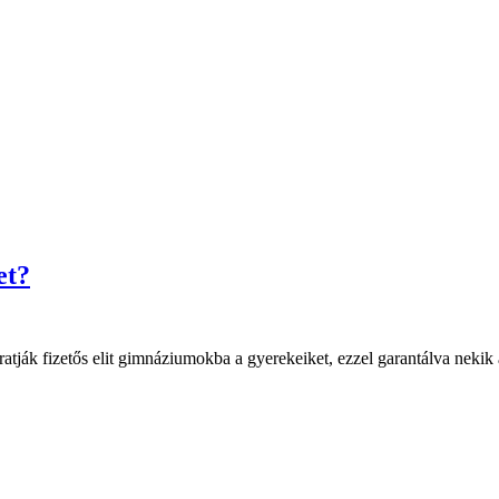
et?
íratják fizetős elit gimnáziumokba a gyerekeiket, ezzel garantálva neki