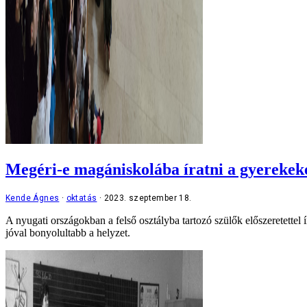
Megéri-e magániskolába íratni a gyerekek
Kende Ágnes
oktatás
2023. szeptember 18.
A nyugati országokban a felső osztályba tartozó szülők előszeretettel 
jóval bonyolultabb a helyzet.