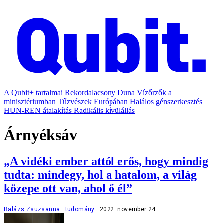
A Qubit+ tartalmai
Rekordalacsony Duna
Vízőrzők a
minisztériumban
Tűzvészek Európában
Halálos génszerkesztés
HUN-REN átalakítás
Radikális kívülállás
Árnyéksáv
„A vidéki ember attól erős, hogy mindig
tudta: mindegy, hol a hatalom, a világ
közepe ott van, ahol ő él”
Balázs Zsuzsanna
tudomány
2022. november 24.