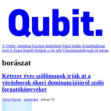
A Qubit+ tartalmai
Európai tűzkörkép
Paksi leállás
Kutatóhálózati
jövő
A Duna föntről
Dolgok a víz alól
Vízszintszabályozás
Jó iskola
borászat
Kétezer éves szőlőmagok írják át a
vörösborok ókori dominanciájáról szóló
forgatókönyveket
Vajna Tamás
tudomány
június 15.