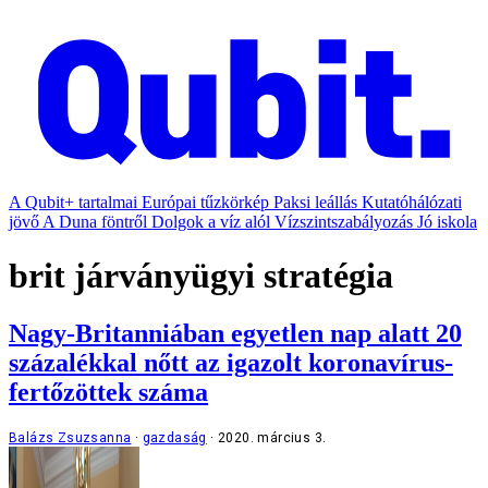
A Qubit+ tartalmai
Európai tűzkörkép
Paksi leállás
Kutatóhálózati
jövő
A Duna föntről
Dolgok a víz alól
Vízszintszabályozás
Jó iskola
brit járványügyi stratégia
Nagy-Britanniában egyetlen nap alatt 20
százalékkal nőtt az igazolt koronavírus-
fertőzöttek száma
Balázs Zsuzsanna
gazdaság
2020. március 3.