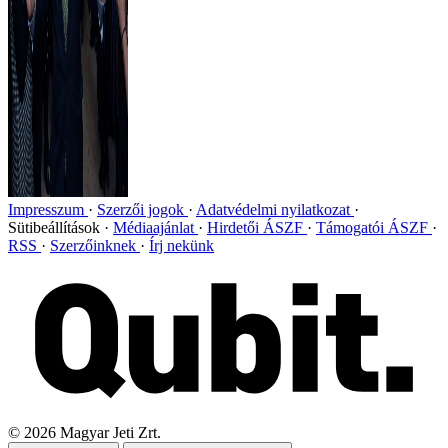
Impresszum
Szerzői jogok
Adatvédelmi nyilatkozat
Sütibeállítások
Médiaajánlat
Hirdetői ÁSZF
Támogatói ÁSZF
RSS
Szerzőinknek
Írj nekünk
©
2026
Magyar Jeti Zrt.