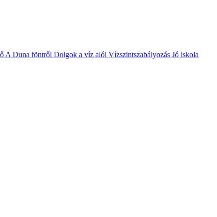
vő
A Duna föntről
Dolgok a víz alól
Vízszintszabályozás
Jó iskola