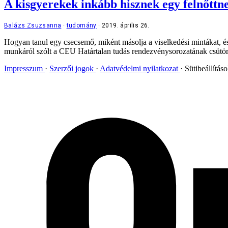
A kisgyerekek inkább hisznek egy felnőttn
Balázs Zsuzsanna
tudomány
2019. április 26.
Hogyan tanul egy csecsemő, miként másolja a viselkedési mintákat, é
munkáról szólt a CEU Határtalan tudás rendezvénysorozatának csütö
Impresszum
Szerzői jogok
Adatvédelmi nyilatkozat
Sütibeállítás