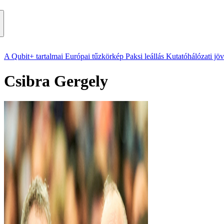
A Qubit+ tartalmai
Európai tűzkörkép
Paksi leállás
Kutatóhálózati jö
Csibra Gergely