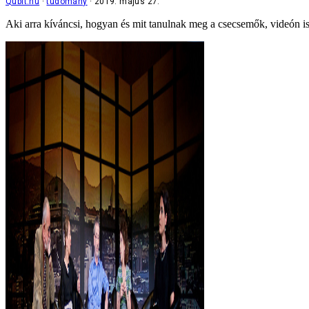
Qubit.hu
tudomány
2019. május 27.
Aki arra kíváncsi, hogyan és mit tanulnak meg a csecsemők, videón 