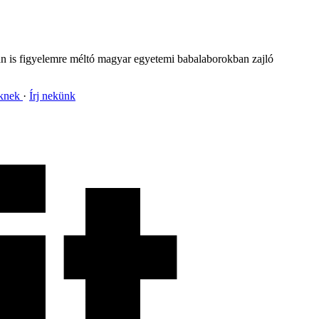
an is figyelemre méltó magyar egyetemi babalaborokban zajló
nknek
Írj nekünk