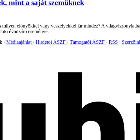
ek, mint a saját szemüknek
s milyen előnyökkel vagy veszélyekkel jár mindez? A világviszonylatb
rtöki évadzáró eseménye.
ok
Médiaajánlat
Hirdetői ÁSZF
Támogatói ÁSZF
RSS
Szerzői