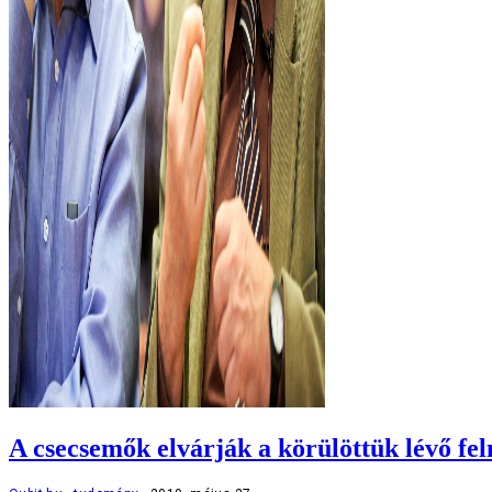
A csecsemők elvárják a körülöttük lévő feln