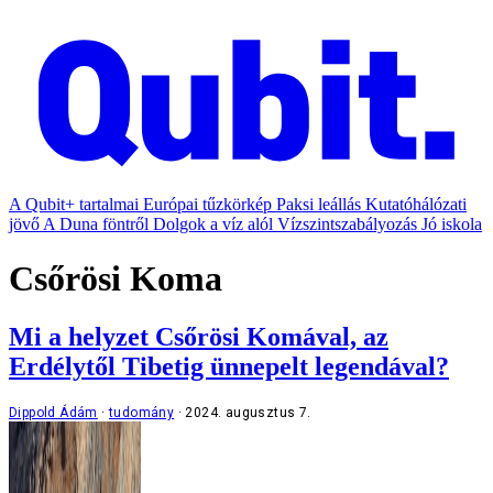
A Qubit+ tartalmai
Európai tűzkörkép
Paksi leállás
Kutatóhálózati
jövő
A Duna föntről
Dolgok a víz alól
Vízszintszabályozás
Jó iskola
Csőrösi Koma
Mi a helyzet Csőrösi Komával, az
Erdélytől Tibetig ünnepelt legendával?
Dippold Ádám
tudomány
2024. augusztus 7.