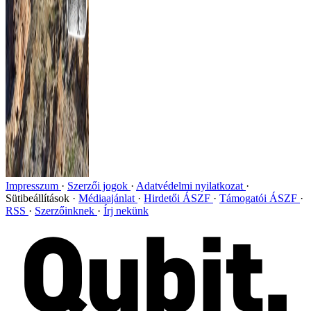
Impresszum
Szerzői jogok
Adatvédelmi nyilatkozat
Sütibeállítások
Médiaajánlat
Hirdetői ÁSZF
Támogatói ÁSZF
RSS
Szerzőinknek
Írj nekünk