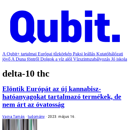
A Qubit+ tartalmai
Európai tűzkörkép
Paksi leállás
Kutatóhálózati
jövő
A Duna föntről
Dolgok a víz alól
Vízszintszabályozás
Jó iskola
delta-10 thc
Elöntik Európát az új kannabisz-
hatóanyagokat tartalmazó termékek, de
nem árt az óvatosság
Vajna Tamás
tudomány
2023. május 16.