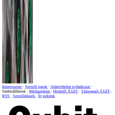
Impresszum
Szerzői jogok
Adatvédelmi nyilatkozat
Sütibeállítások
Médiaajánlat
Hirdetői ÁSZF
Támogatói ÁSZF
RSS
Szerzőinknek
Írj nekünk