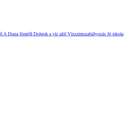
vő
A Duna föntről
Dolgok a víz alól
Vízszintszabályozás
Jó iskola