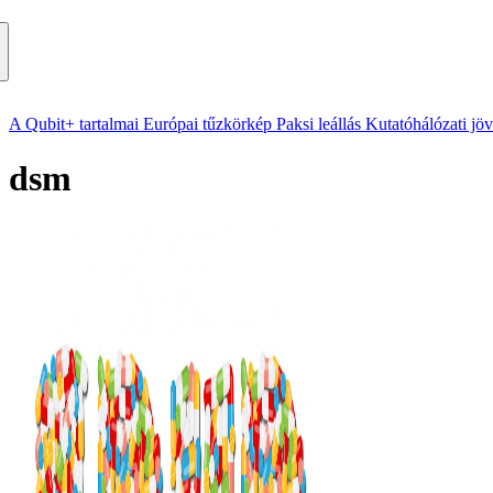
A Qubit+ tartalmai
Európai tűzkörkép
Paksi leállás
Kutatóhálózati jö
dsm