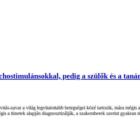
chostimulánsokkal, pedig a szülők és a taná
itás-zavar a világ legvitatottabb betegségei közé tartozik, mára mégis
gis a tünetek alapján diagnosztizálják, a szakemberek szerint gyakran t