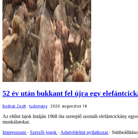
52 év után bukkant fel újra egy elefántcick
Bodnár Zsolt
tudomány
2020. augusztus 18.
Az eltűnt fajok listáján 1968 óta szereplő szomáli elefántcickány egye
munkálatokat.
Impresszum
Szerzői jogok
Adatvédelmi nyilatkozat
Sütibeállítás