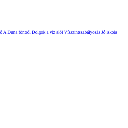
vő
A Duna föntről
Dolgok a víz alól
Vízszintszabályozás
Jó iskola