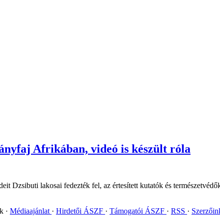
ányfaj Afrikában, videó is készült róla
deit Dzsibuti lakosai fedezték fel, az értesített kutatók és természetvé
ok
Médiaajánlat
Hirdetői ÁSZF
Támogatói ÁSZF
RSS
Szerzői