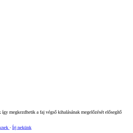
dők így megkezdhetik a faj végső kihalásának megelőzését elősegítő
nknek
Írj nekünk