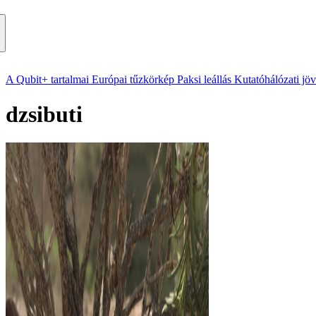
A Qubit+ tartalmai
Európai tűzkörkép
Paksi leállás
Kutatóhálózati jö
dzsibuti