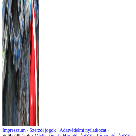
Impresszum
Szerzői jogok
Adatvédelmi nyilatkozat
Sütibeállítások
Médiaajánlat
Hirdetői ÁSZF
Támogatói ÁSZF