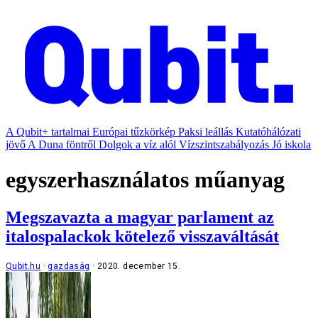
A Qubit+ tartalmai
Európai tűzkörkép
Paksi leállás
Kutatóhálózati
jövő
A Duna föntről
Dolgok a víz alól
Vízszintszabályozás
Jó iskola
egyszerhasználatos műanyag
Megszavazta a magyar parlament az
italospalackok kötelező visszaváltását
Qubit.hu
gazdaság
2020. december 15.