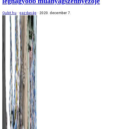
legnagyobb műanyagszennyezője
Qubit.hu
gazdaság
2020. december 7.