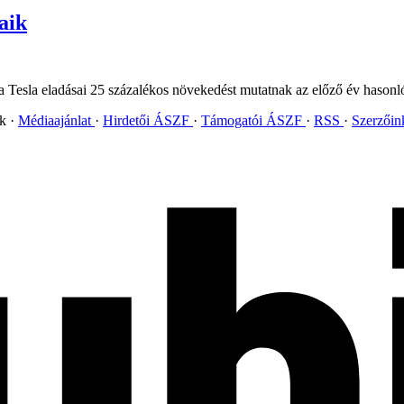
aik
a Tesla eladásai 25 százalékos növekedést mutatnak az előző év hasonl
ok
Médiaajánlat
Hirdetői ÁSZF
Támogatói ÁSZF
RSS
Szerzői