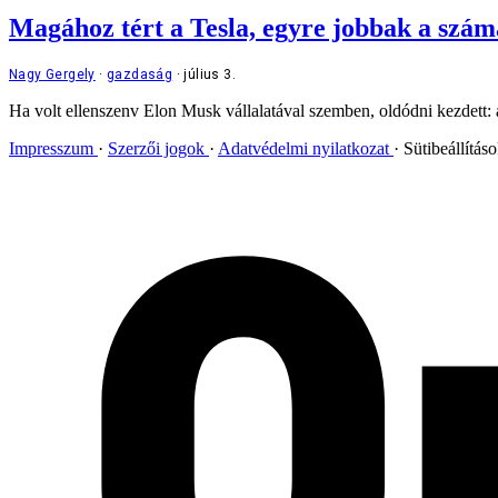
Magához tért a Tesla, egyre jobbak a szám
Nagy Gergely
gazdaság
július 3.
Ha volt ellenszenv Elon Musk vállalatával szemben, oldódni kezdett: 
Impresszum
Szerzői jogok
Adatvédelmi nyilatkozat
Sütibeállítás