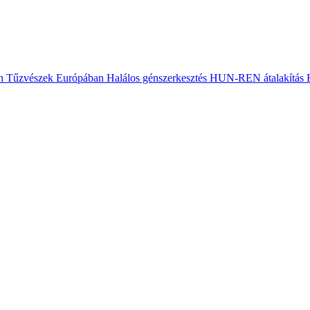
n
Tűzvészek Európában
Halálos génszerkesztés
HUN-REN átalakítás