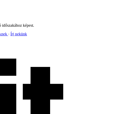
ó időszakához képest.
nknek
Írj nekünk