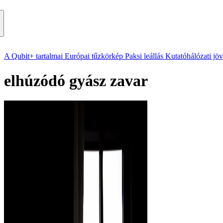
A Qubit+ tartalmai
Európai tűzkörkép
Paksi leállás
Kutatóhálózati jö
elhúzódó gyász zavar