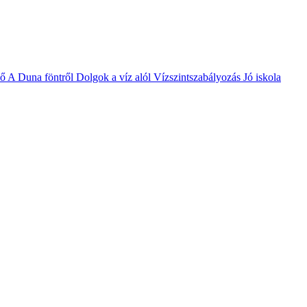
vő
A Duna föntről
Dolgok a víz alól
Vízszintszabályozás
Jó iskola