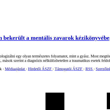
án bekerült a mentális zavarok kézikönyvéb
ologizálni egy olyan természetes folyamatot, mint a gyász. Most megtört
k, mások szerint a diagnózis nélkülözhetetlen a traumatikus esetek feld
ok
Médiaajánlat
Hirdetői ÁSZF
Támogatói ÁSZF
RSS
Szerzői