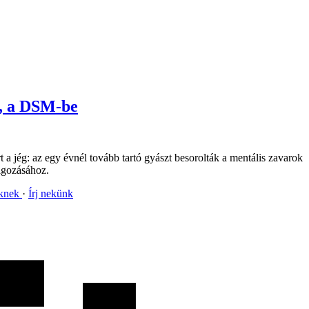
e, a DSM-be
 a jég: az egy évnél tovább tartó gyászt besorolták a mentális zavarok
olgozásához.
nknek
Írj nekünk