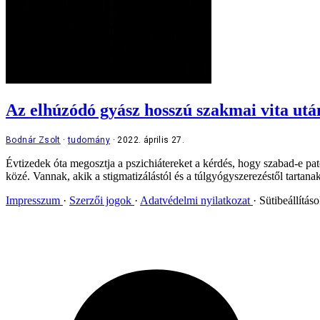
Az elhúzódó gyász hosszú szakmai vita ut
Bodnár Zsolt
tudomány
2022. április 27.
Évtizedek óta megosztja a pszichiátereket a kérdés, hogy szabad-e pat
közé. Vannak, akik a stigmatizálástól és a túlgyógyszerezéstől tartana
Impresszum
Szerzői jogok
Adatvédelmi nyilatkozat
Sütibeállítás