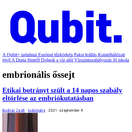
A Qubit+ tartalmai
Európai tűzkörkép
Paksi leállás
Kutatóhálózati
jövő
A Duna föntről
Dolgok a víz alól
Vízszintszabályozás
Jó iskola
embrionális őssejt
Etikai botrányt szült a 14 napos szabály
eltörlése az embriókutatásban
Bodnár Zsolt
tudomány
2021. szeptember 9.