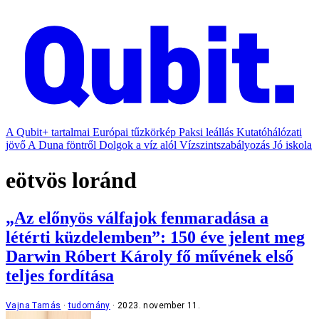
A Qubit+ tartalmai
Európai tűzkörkép
Paksi leállás
Kutatóhálózati
jövő
A Duna föntről
Dolgok a víz alól
Vízszintszabályozás
Jó iskola
eötvös loránd
„Az előnyös válfajok fenmaradása a
létérti küzdelemben”: 150 éve jelent meg
Darwin Róbert Károly fő művének első
teljes fordítása
Vajna Tamás
tudomány
2023. november 11.