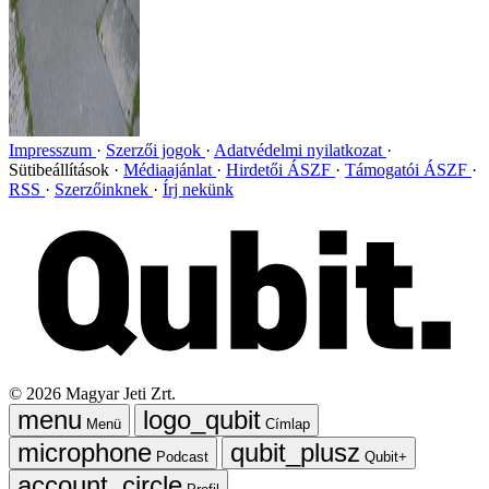
Impresszum
Szerzői jogok
Adatvédelmi nyilatkozat
Sütibeállítások
Médiaajánlat
Hirdetői ÁSZF
Támogatói ÁSZF
RSS
Szerzőinknek
Írj nekünk
©
2026
Magyar Jeti Zrt.
Menü
Címlap
Podcast
Qubit+