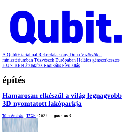
A Qubit+ tartalmai
Rekordalacsony Duna
Vízőrzők a
minisztériumban
Tűzvészek Európában
Halálos génszerkesztés
HUN-REN átalakítás
Radikális kívülállás
építés
Hamarosan elkészül a világ legnagyobb
3D-nyomtatott lakóparkja
Tóth András
TECH
2024. augusztus 9.