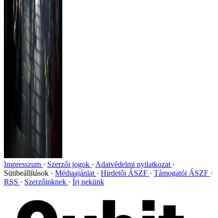
Impresszum
Szerzői jogok
Adatvédelmi nyilatkozat
Sütibeállítások
Médiaajánlat
Hirdetői ÁSZF
Támogatói ÁSZF
RSS
Szerzőinknek
Írj nekünk