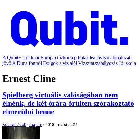
A Qubit+ tartalmai
Európai tűzkörkép
Paksi leállás
Kutatóhálózati
jövő
A Duna föntről
Dolgok a víz alól
Vízszintszabályozás
Jó iskola
Ernest Cline
Spielberg virtuális valóságában nem
élnénk, de két órára őrülten szórakoztató
elmerülni benne
Bodnár Zsolt
majom
2018. március 27.