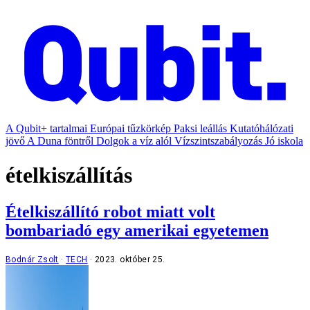
A Qubit+ tartalmai
Európai tűzkörkép
Paksi leállás
Kutatóhálózati
jövő
A Duna föntről
Dolgok a víz alól
Vízszintszabályozás
Jó iskola
ételkiszállítás
Ételkiszállító robot miatt volt
bombariadó egy amerikai egyetemen
Bodnár Zsolt
TECH
2023. október 25.