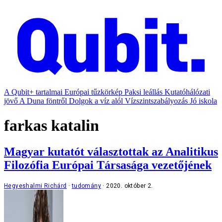
A Qubit+ tartalmai
Európai tűzkörkép
Paksi leállás
Kutatóhálózati
jövő
A Duna föntről
Dolgok a víz alól
Vízszintszabályozás
Jó iskola
farkas katalin
Magyar kutatót választottak az Analitikus
Filozófia Európai Társasága vezetőjének
Hegyeshalmi Richárd
tudomány
2020. október 2.