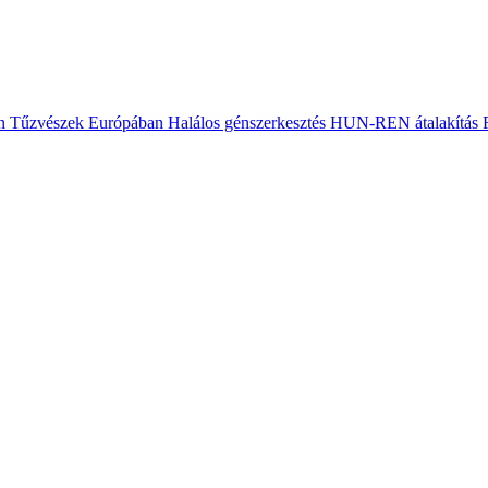
n
Tűzvészek Európában
Halálos génszerkesztés
HUN-REN átalakítás