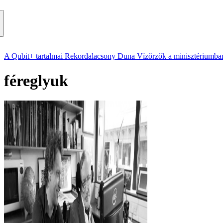
A Qubit+ tartalmai
Rekordalacsony Duna
Vízőrzők a minisztériumba
féreglyuk