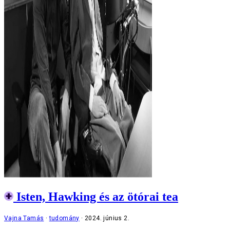
Isten, Hawking és az ötórai tea
Vajna Tamás
tudomány
2024. június 2.