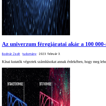
Az univerzum féregjáratai akár a 100 000-s
Bodnár Zsolt
tudomány
2023. február 3.
Kínai kutatók végeztek számításokat annak érdekében, hogy meg lehes