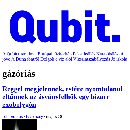
A Qubit+ tartalmai
Európai tűzkörkép
Paksi leállás
Kutatóhálózati
jövő
A Duna föntről
Dolgok a víz alól
Vízszintszabályozás
Jó iskola
gázóriás
Reggel megjelennek, estére nyomtalanul
eltűnnek az ásványfelhők egy bizarr
exobolygón
Tóth András
tudomány
május 28.