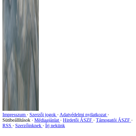
Impresszum
Szerzői jogok
Adatvédelmi nyilatkozat
Sütibeállítások
Médiaajánlat
Hirdetői ÁSZF
Támogatói ÁSZF
RSS
Szerzőinknek
Írj nekünk