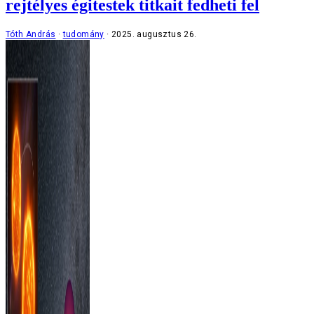
rejtélyes égitestek titkait fedheti fel
Tóth András
tudomány
2025. augusztus 26.