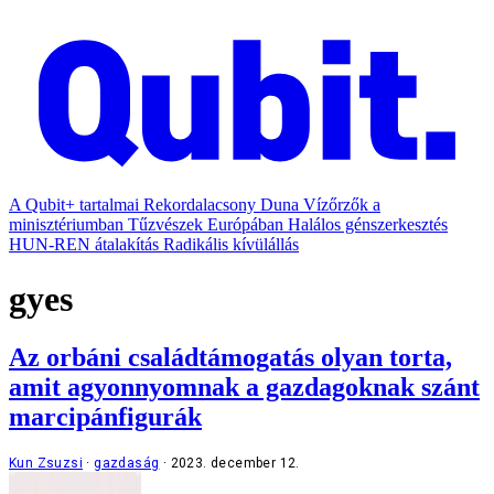
A Qubit+ tartalmai
Rekordalacsony Duna
Vízőrzők a
minisztériumban
Tűzvészek Európában
Halálos génszerkesztés
HUN-REN átalakítás
Radikális kívülállás
gyes
Az orbáni családtámogatás olyan torta,
amit agyonnyomnak a gazdagoknak szánt
marcipánfigurák
Kun Zsuzsi
gazdaság
2023. december 12.