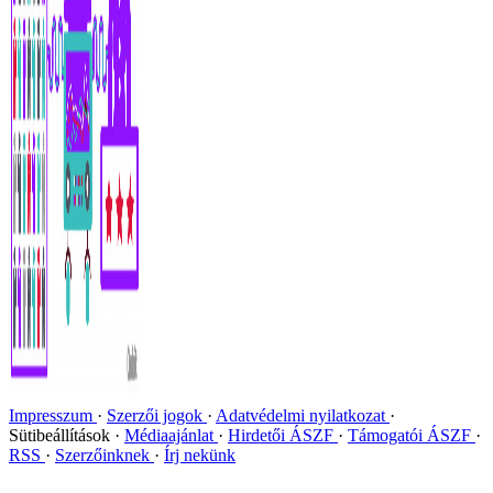
Impresszum
Szerzői jogok
Adatvédelmi nyilatkozat
Sütibeállítások
Médiaajánlat
Hirdetői ÁSZF
Támogatói ÁSZF
RSS
Szerzőinknek
Írj nekünk