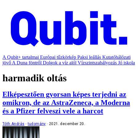
A Qubit+ tartalmai
Európai tűzkörkép
Paksi leállás
Kutatóhálózati
jövő
A Duna föntről
Dolgok a víz alól
Vízszintszabályozás
Jó iskola
harmadik oltás
Elképesztően gyorsan képes terjedni az
omikron, de az AstraZeneca, a Moderna
és a Pfizer felveszi vele a harcot
Tóth András
tudomány
2021. december 20.