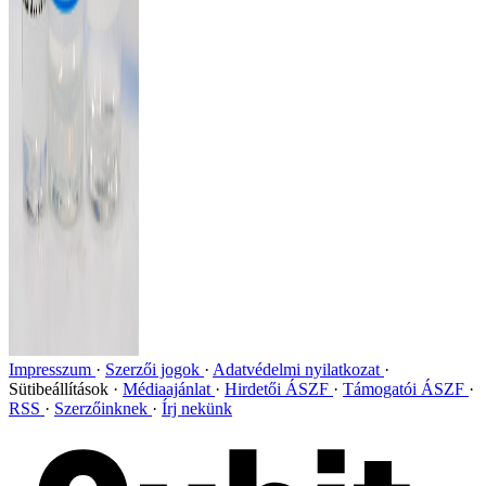
Impresszum
Szerzői jogok
Adatvédelmi nyilatkozat
Sütibeállítások
Médiaajánlat
Hirdetői ÁSZF
Támogatói ÁSZF
RSS
Szerzőinknek
Írj nekünk