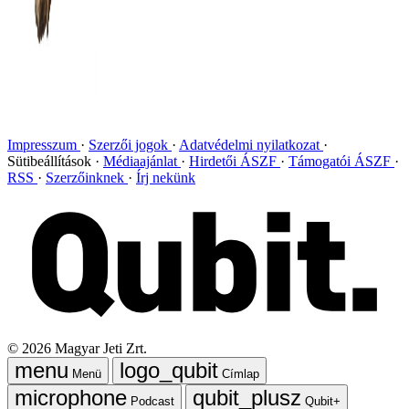
Impresszum
Szerzői jogok
Adatvédelmi nyilatkozat
Sütibeállítások
Médiaajánlat
Hirdetői ÁSZF
Támogatói ÁSZF
RSS
Szerzőinknek
Írj nekünk
©
2026
Magyar Jeti Zrt.
Menü
Címlap
Podcast
Qubit+