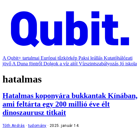
A Qubit+ tartalmai
Európai tűzkörkép
Paksi leállás
Kutatóhálózati
jövő
A Duna föntről
Dolgok a víz alól
Vízszintszabályozás
Jó iskola
hatalmas
Hatalmas koponyára bukkantak Kínában,
ami feltárta egy 200 millió éve élt
dinoszaurusz titkait
Tóth András
tudomány
2025. január 14.