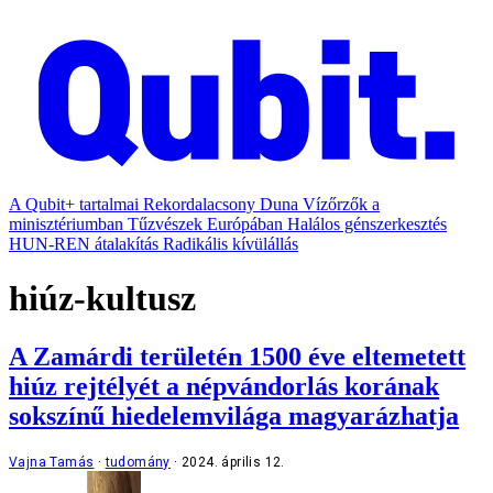
A Qubit+ tartalmai
Rekordalacsony Duna
Vízőrzők a
minisztériumban
Tűzvészek Európában
Halálos génszerkesztés
HUN-REN átalakítás
Radikális kívülállás
hiúz-kultusz
A Zamárdi területén 1500 éve eltemetett
hiúz rejtélyét a népvándorlás korának
sokszínű hiedelemvilága magyarázhatja
Vajna Tamás
tudomány
2024. április 12.