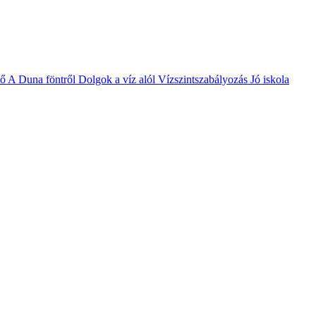
vő
A Duna föntről
Dolgok a víz alól
Vízszintszabályozás
Jó iskola