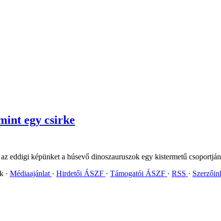
mint egy csirke
ja az eddigi képünket a húsevő dinoszauruszok egy kistermetű csoportján
ok
Médiaajánlat
Hirdetői ÁSZF
Támogatói ÁSZF
RSS
Szerzői