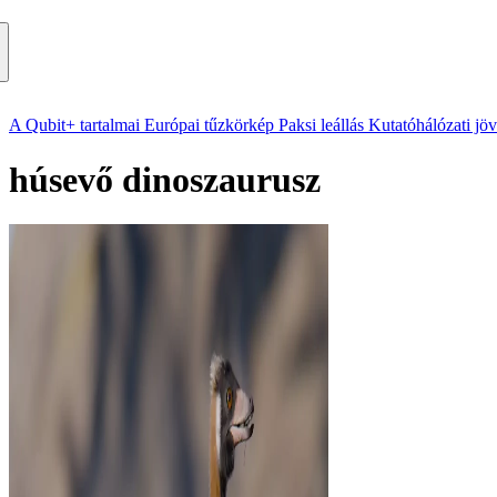
A Qubit+ tartalmai
Európai tűzkörkép
Paksi leállás
Kutatóhálózati jö
húsevő dinoszaurusz