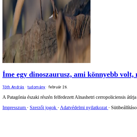
Íme egy dinoszaurusz, ami könnyebb volt, 
Tóth András
tudomány
február 26.
A Patagónia északi részén felfedezett Alnashetri cerropoliciensis átír
Impresszum
Szerzői jogok
Adatvédelmi nyilatkozat
Sütibeállítás