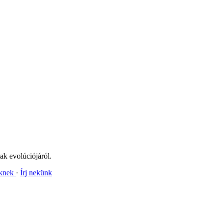
ak evolúciójáról.
nknek
Írj nekünk