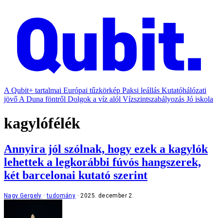
A Qubit+ tartalmai
Európai tűzkörkép
Paksi leállás
Kutatóhálózati
jövő
A Duna föntről
Dolgok a víz alól
Vízszintszabályozás
Jó iskola
kagylófélék
Annyira jól szólnak, hogy ezek a kagylók
lehettek a legkorábbi fúvós hangszerek,
két barcelonai kutató szerint
Nagy Gergely
tudomány
2025. december 2.