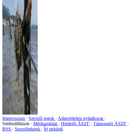
Impresszum
Szerzői jogok
Adatvédelmi nyilatkozat
Sütibeállítások
Médiaajánlat
Hirdetői ÁSZF
Támogatói ÁSZF
RSS
Szerzőinknek
Írj nekünk