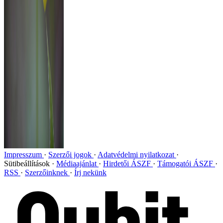
Impresszum
Szerzői jogok
Adatvédelmi nyilatkozat
Sütibeállítások
Médiaajánlat
Hirdetői ÁSZF
Támogatói ÁSZF
RSS
Szerzőinknek
Írj nekünk