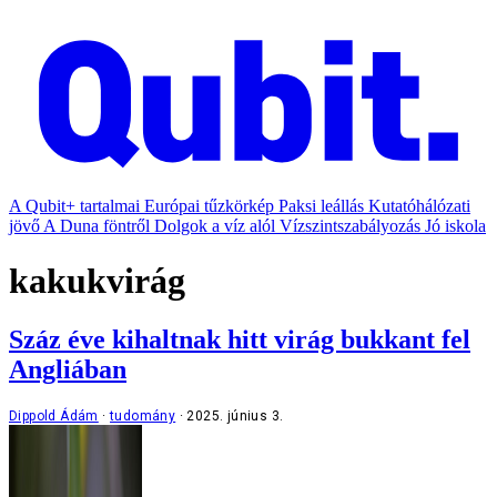
A Qubit+ tartalmai
Európai tűzkörkép
Paksi leállás
Kutatóhálózati
jövő
A Duna föntről
Dolgok a víz alól
Vízszintszabályozás
Jó iskola
kakukvirág
Száz éve kihaltnak hitt virág bukkant fel
Angliában
Dippold Ádám
tudomány
2025. június 3.