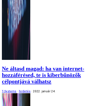
Ne áltasd magad: ha van internet-
hozzáférésed, te is kiberbűnözők
célpontjává válhatsz
T-Systems
hirdetés
2022. január 24.