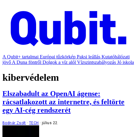
A Qubit+ tartalmai
Európai tűzkörkép
Paksi leállás
Kutatóhálózati
jövő
A Duna föntről
Dolgok a víz alól
Vízszintszabályozás
Jó iskola
kibervédelem
Elszabadult az OpenAI ágense:
rácsatlakozott az internetre, és feltörte
egy AI-cég rendszerét
Bodnár Zsolt
TECH
július 22.