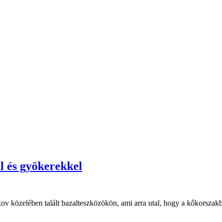
al és gyökerekkel
akov közelében talált bazalteszközökön, ami arra utal, hogy a kőkorsz