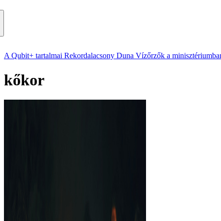
A Qubit+ tartalmai
Rekordalacsony Duna
Vízőrzők a minisztériumba
kőkor