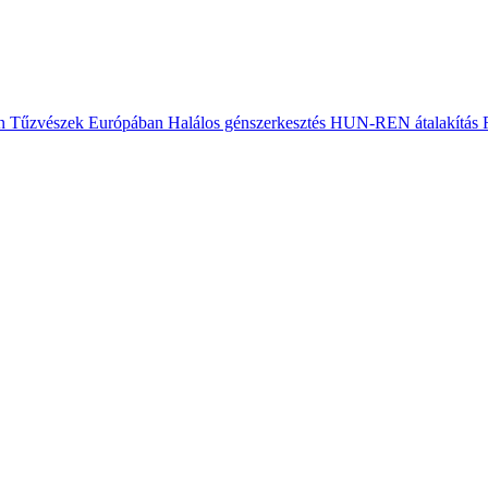
n
Tűzvészek Európában
Halálos génszerkesztés
HUN-REN átalakítás