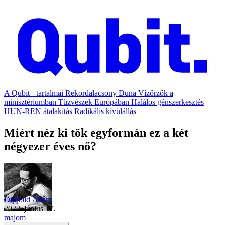
A Qubit+ tartalmai
Rekordalacsony Duna
Vízőrzők a
minisztériumban
Tűzvészek Európában
Halálos génszerkesztés
HUN-REN átalakítás
Radikális kívülállás
Miért néz ki tök egyformán ez a két
négyezer éves nő?
Dippold Ádám
2022. június 17.
majom