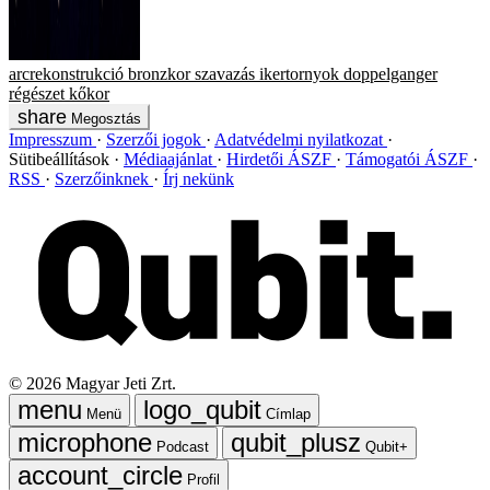
arcrekonstrukció
bronzkor
szavazás
ikertornyok
doppelganger
régészet
kőkor
Megosztás
Impresszum
Szerzői jogok
Adatvédelmi nyilatkozat
Sütibeállítások
Médiaajánlat
Hirdetői ÁSZF
Támogatói ÁSZF
RSS
Szerzőinknek
Írj nekünk
©
2026
Magyar Jeti Zrt.
Menü
Címlap
Podcast
Qubit+
Profil