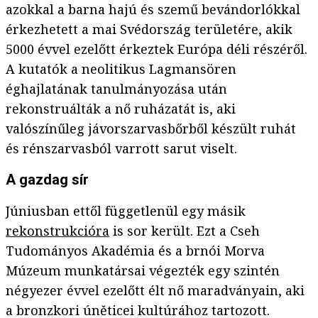
azokkal a barna hajú és szemű bevándorlókkal
érkezhetett a mai Svédország területére, akik
5000 évvel ezelőtt érkeztek Európa déli részéről.
A kutatók a neolitikus Lagmansören
éghajlatának tanulmányozása után
rekonstruálták a nő ruházatát is, aki
valószínűleg jávorszarvasbőrből készült ruhát
és rénszarvasból varrott sarut viselt.
A gazdag sír
Júniusban ettől függetlenül egy másik
rekonstrukcióra
is sor került. Ezt a Cseh
Tudományos Akadémia és a brnói Morva
Múzeum munkatársai végezték egy szintén
négyezer évvel ezelőtt élt nő maradványain, aki
a bronzkori úněticei kultúrához tartozott.