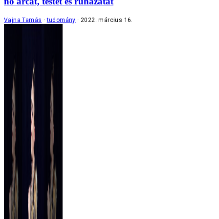
nő arcát, testét és ruházatát
Vajna Tamás
tudomány
2022. március 16.