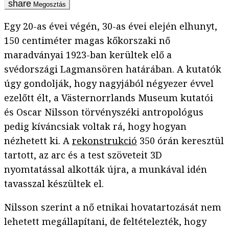
Megosztás
Egy 20-as évei végén, 30-as évei elején elhunyt,
150 centiméter magas kőkorszaki nő
maradványai 1923-ban kerültek elő a
svédországi Lagmansören határában. A kutatók
úgy gondolják, hogy nagyjából négyezer évvel
ezelőtt élt, a Västernorrlands Museum kutatói
és Oscar Nilsson törvényszéki antropológus
pedig kíváncsiak voltak rá, hogy hogyan
nézhetett ki. A
rekonstrukció
350 órán keresztül
tartott, az arc és a test szöveteit 3D
nyomtatással alkották újra, a munkával idén
tavasszal készültek el.
Nilsson szerint a nő etnikai hovatartozását nem
lehetett megállapítani, de feltételezték, hogy