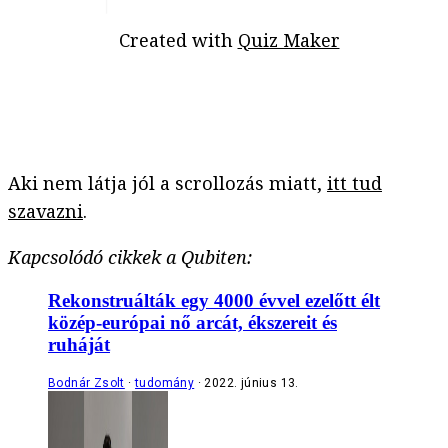
Created with
Quiz Maker
Aki nem látja jól a scrollozás miatt,
itt tud
szavazni
.
Kapcsolódó cikkek a Qubiten:
Rekonstruálták egy 4000 évvel ezelőtt élt
közép-európai nő arcát, ékszereit és
ruháját
Bodnár Zsolt
tudomány
2022. június 13.