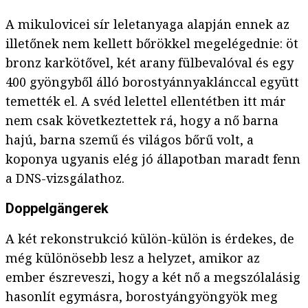
A mikulovicei sír leletanyaga alapján ennek az
illetőnek nem kellett bőrökkel megelégednie: öt
bronz karkötővel, két arany fülbevalóval és egy
400 gyöngyből álló borostyánnyaklánccal együtt
temették el. A svéd lelettel ellentétben itt már
nem csak következtettek rá, hogy a nő barna
hajú, barna szemű és világos bőrű volt, a
koponya ugyanis elég jó állapotban maradt fenn
a DNS-vizsgálathoz.
Doppelgängerek
A két rekonstrukció külön-külön is érdekes, de
még különösebb lesz a helyzet, amikor az
ember észreveszi, hogy a két nő a megszólalásig
hasonlít egymásra, borostyángyöngyök meg