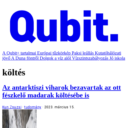
A Qubit+ tartalmai
Európai tűzkörkép
Paksi leállás
Kutatóhálózati
jövő
A Duna föntről
Dolgok a víz alól
Vízszintszabályozás
Jó iskola
költés
Az antarktiszi viharok bezavartak az ott
fészkelő madarak költésébe is
Kun Zsuzsi
tudomány
2023. március 15.