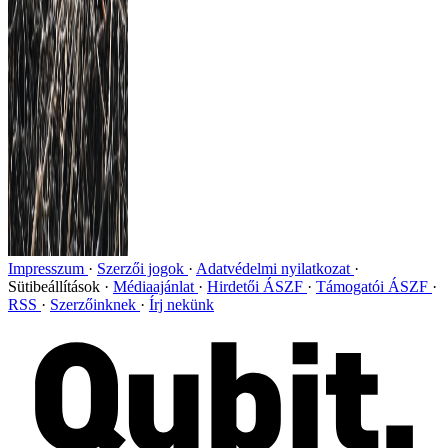
Impresszum
Szerzői jogok
Adatvédelmi nyilatkozat
Sütibeállítások
Médiaajánlat
Hirdetői ÁSZF
Támogatói ÁSZF
RSS
Szerzőinknek
Írj nekünk