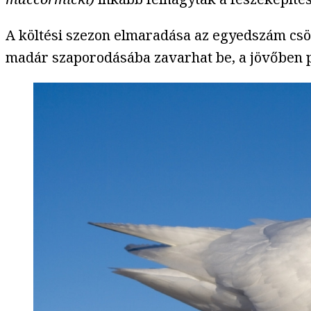
A költési szezon elmaradása az egyedszám csök
madár szaporodásába zavarhat be, a jövőben pe