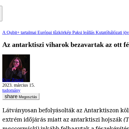
A Qubit+ tartalmai
Európai tűzkörkép
Paksi leállás
Kutatóhálózati jö
Az antarktiszi viharok bezavartak az ott f
Kun Zsuzsi
2023. március 15.
tudomány
Megosztás
Látványosan befolyásolták az Antarktiszon köl
extrém időjárás miatt az antarktiszi hojszák
(T
maccormicki)
inkább felhagytak a fészeképítés