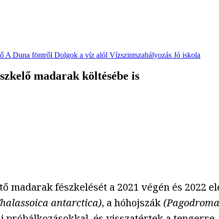
vő
A Duna föntről
Dolgok a víz alól
Vízszintszabályozás
Jó iskola
észkelő madarak költésébe is
tő madarak fészkelését a 2021 végén és 2022 el
halassoica antarctica)
, a hóhojszák
(Pagodroma
i próbálkozásokkal, és visszatértek a tengerre.