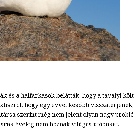
ák és a halfarkasok belátták, hogy a tavalyi köl
ktiszról, hogy egy évvel később visszatérjenek,
ársa szerint még nem jelent olyan nagy problé
darak évekig nem hoznak világra utódokat.