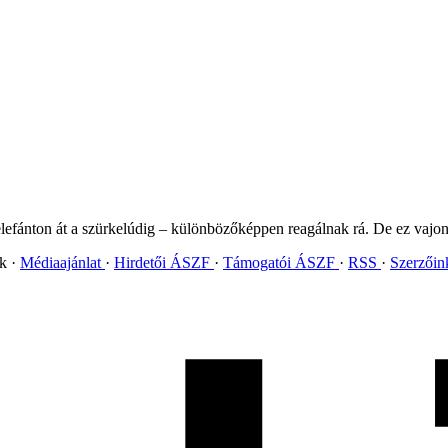
lefánton át a szürkelúdig – különbözőképpen reagálnak rá. De ez vajon a
ok
Médiaajánlat
Hirdetői ÁSZF
Támogatói ÁSZF
RSS
Szerzői