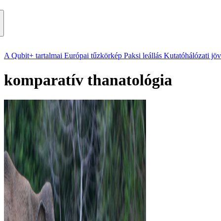
A Qubit+ tartalmai
Európai tűzkörkép
Paksi leállás
Kutatóhálózati jö
komparatív thanatológia