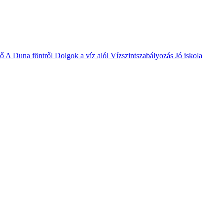
vő
A Duna föntről
Dolgok a víz alól
Vízszintszabályozás
Jó iskola