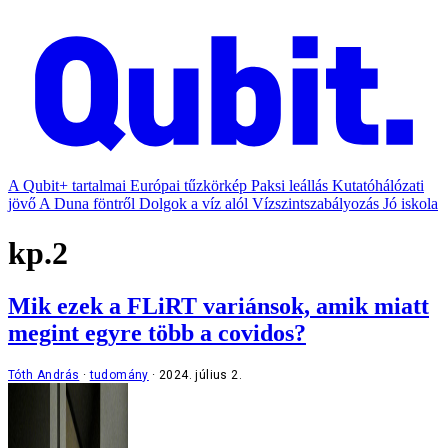
A Qubit+ tartalmai
Európai tűzkörkép
Paksi leállás
Kutatóhálózati
jövő
A Duna föntről
Dolgok a víz alól
Vízszintszabályozás
Jó iskola
kp.2
Mik ezek a FLiRT variánsok, amik miatt
megint egyre több a covidos?
Tóth András
tudomány
2024. július 2.