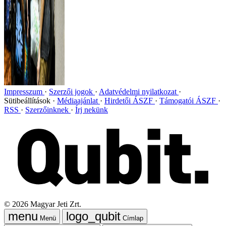
Impresszum
Szerzői jogok
Adatvédelmi nyilatkozat
Sütibeállítások
Médiaajánlat
Hirdetői ÁSZF
Támogatói ÁSZF
RSS
Szerzőinknek
Írj nekünk
©
2026
Magyar Jeti Zrt.
Menü
Címlap