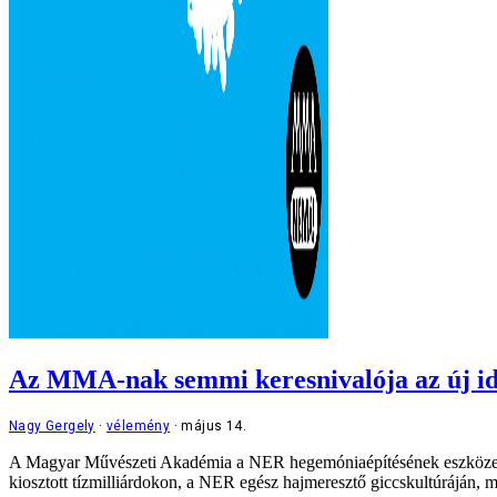
Az MMA-nak semmi keresnivalója az új idők
Nagy Gergely
vélemény
május 14.
A Magyar Művészeti Akadémia a NER hegemóniaépítésének eszköze vo
kiosztott tízmilliárdokon, a NER egész hajmeresztő giccskultúráján, 