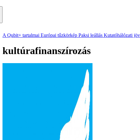
A Qubit+ tartalmai
Európai tűzkörkép
Paksi leállás
Kutatóhálózati jö
kultúrafinanszírozás