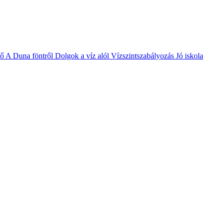
vő
A Duna föntről
Dolgok a víz alól
Vízszintszabályozás
Jó iskola