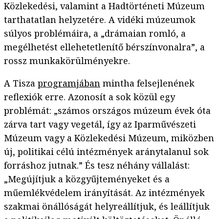
Közlekedési, valamint a Hadtörténeti Múzeum
tarthatatlan helyzetére. A vidéki múzeumok
súlyos problémáira, a „drámaian romló, a
megélhetést ellehetetlenítő bérszínvonalra”, a
rossz munkakörülményekre.
A Tisza
programjában
mintha felsejlenének
reflexiók erre. Azonosít a sok közül egy
problémát: „számos országos múzeum évek óta
zárva tart vagy vegetál, így az Iparművészeti
Múzeum vagy a Közlekedési Múzeum, miközben
új, politikai célú intézmények aránytalanul sok
forráshoz jutnak.” És tesz néhány vállalást:
„Megújítjuk a közgyűjteményeket és a
műemlékvédelem irányítását. Az intézmények
szakmai önállóságát helyreállítjuk, és leállítjuk