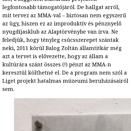
legfontosabb támogatójáról. De hallgat arról,
mit tervez az MMA-val – biztosan nem egyszerű
az ügy, hiszen ez az improduktív és pénznyelő
nyugdíjasklub az Alaptörvénybe van írva. Ne
feledjük, hogy tényleg csúcsszerepet szántak
neki, 2011 körül Balog Zoltán államtitkár még
azt a tervet is elővezette, hogy az állam a
kultúrára szánt összes (!) pénzt az MMA-n
keresztül költhetné el. De a program nem szól a
Liget projekt hatalmas múzeumi beruházásairól
sem.