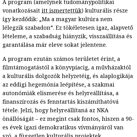
A program (amelynek tudománypolitikai
vonatkozásait
itt ismertettük
) kulturális része
így kezdődik: „Ma a magyar kultúra nem
lélegzik szabadon”. Ez tökéletesen igaz, alapvető
lételeme, a szabadság hiányzik, visszaállítása és
garantálása már eleve sokat jelentene.
A program ezután számos területet érint, a
filmtámogatástól a könyvpiacig, a művházaktól
a kulturális dolgozók helyzetéig, és alaplogikája
az eddigi hegemónia leépítése, a szakmai
autonómiák elismerése és helyreállítása, a
finanszírozás és fenntartás kiszámíthatóvá
tétele. Jelzi, hogy helyreállítaná az NKA
önállóságát – ez megint csak fontos, hiszen a 90-
es évek igazi demokratikus vívmányáról van
szó, a független kulturális projektek