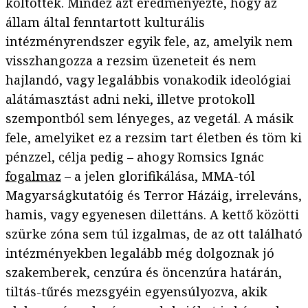
költötték. Mindez azt eredményezte, hogy az
állam által fenntartott kulturális
intézményrendszer egyik fele, az, amelyik nem
visszhangozza a rezsim üzeneteit és nem
hajlandó, vagy legalábbis vonakodik ideológiai
alátámasztást adni neki, illetve protokoll
szempontból sem lényeges, az vegetál. A másik
fele, amelyiket ez a rezsim tart életben és töm ki
pénzzel, célja pedig – ahogy Romsics Ignác
fogalmaz
– a jelen glorifikálása, MMA-tól
Magyarságkutatóig és Terror Házáig, irreleváns,
hamis, vagy egyenesen dilettáns. A kettő közötti
szürke zóna sem túl izgalmas, de az ott található
intézményekben legalább még dolgoznak jó
szakemberek, cenzúra és öncenzúra határán,
tiltás-tűrés mezsgyéin egyensúlyozva, akik