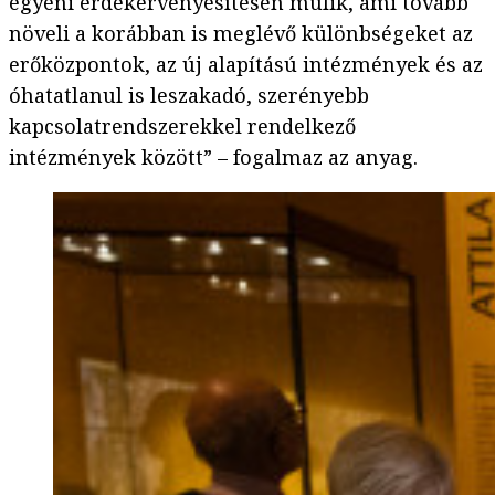
egyéni érdekérvényesítésén múlik, ami tovább
növeli a korábban is meglévő különbségeket az
erőközpontok, az új alapítású intézmények és az
óhatatlanul is leszakadó, szerényebb
kapcsolatrendszerekkel rendelkező
intézmények között” – fogalmaz az anyag.