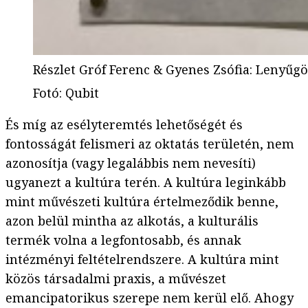
Részlet Gróf Ferenc & Gyenes Zsófia: Lenyűgöző
Fotó
:
Qubit
És míg az esélyteremtés lehetőségét és
fontosságát felismeri az oktatás területén, nem
azonosítja (vagy legalábbis nem nevesíti)
ugyanezt a kultúra terén. A kultúra leginkább
mint művészeti kultúra értelmeződik benne,
azon belül mintha az alkotás, a kulturális
termék volna a legfontosabb, és annak
intézményi feltételrendszere. A kultúra mint
közös társadalmi praxis, a művészet
emancipatorikus szerepe nem kerül elő. Ahogy