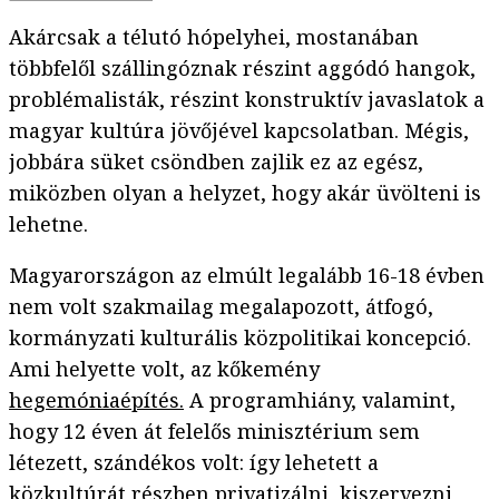
Akárcsak a télutó hópelyhei, mostanában
többfelől szállingóznak részint aggódó hangok,
problémalisták, részint konstruktív javaslatok a
magyar kultúra jövőjével kapcsolatban. Mégis,
jobbára süket csöndben zajlik ez az egész,
miközben olyan a helyzet, hogy akár üvölteni is
lehetne.
Magyarországon az elmúlt legalább 16-18 évben
nem volt szakmailag megalapozott, átfogó,
kormányzati kulturális közpolitikai koncepció.
Ami helyette volt, az kőkemény
hegemóniaépítés.
A programhiány, valamint,
hogy 12 éven át felelős minisztérium sem
létezett, szándékos volt: így lehetett a
közkultúrát részben privatizálni, kiszervezni