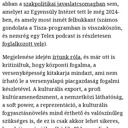
abban a
szakpolitikai javaslatcsomagban
sem,
amelyet az Egyensúly Intézet tett le még 2024-
ben, és amely most ismét felbukkant (számos
gondolata a Tisza-programban is visszaköszön,
és nemrég egy Telex podcast is részletesen
foglalkozott vele
).
Megjelenése idején
írtunk róla
, és már ott is
kritizáltuk, hogy központi fogalma, a
versenyképesség kitakarja mindazt, ami nem
írható le a versenyalapú piacgazdaság fogalmi
készletével. A kulturális export, a profi
kultúramenedzsment, a nemzetközi láthatóság,
a soft power, a reprezentáció, a kulturális
fogyasztásnövelés mind érthető és valószínűleg
szükséges is, de ez is csak akkor lehet sikeres,