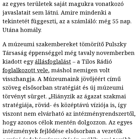
az egyes területek saját magukra vonatkozó
javaslatait sem látni. Amire mindenki a
tekintetét függeszti, az a számláló: még 55 nap.
Utána homály.
A múzeumi szakembereket tömörítő Pulszky
Társaság éppenséggel még tavaly novemberben
kiadott egy
állásfoglalást
– a Tilos Rádió
foglalkozott vele
, máshol nemigen volt
visszhangja. A Múzeumaink jövőjéért című
szöveg elsősorban stratégiát és új múzeumi
törvényt sürget. „Hiányzik az ágazat szakmai
stratégiája, rövid- és középtávú víziója is, így
viszont nem elvárható az intézményrendszertől,
hogy azonos célok mentén dolgozzon. Az egyes
intézmények fejlődése elsősorban a vezetők