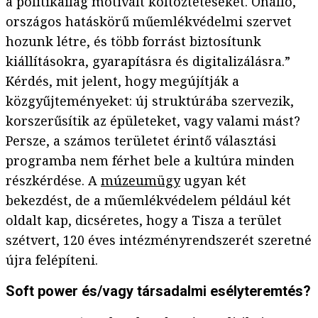
a politikailag motivált költöztetéseket. Önálló,
országos hatáskörű műemlékvédelmi szervet
hozunk létre, és több forrást biztosítunk
kiállításokra, gyarapításra és digitalizálásra.”
Kérdés, mit jelent, hogy megújítják a
közgyűjteményeket: új struktúrába szervezik,
korszerűsítik az épületeket, vagy valami mást?
Persze, a számos területet érintő választási
programba nem férhet bele a kultúra minden
részkérdése. A
múzeumügy
ugyan két
bekezdést, de a műemlékvédelem például két
oldalt kap, dicséretes, hogy a Tisza a terület
szétvert, 120 éves intézményrendszerét szeretné
újra felépíteni.
Soft power és/vagy társadalmi esélyteremtés?