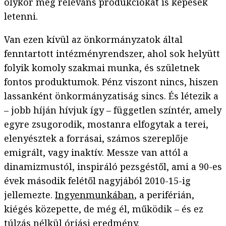
olykor még releváns produkciókat is képesek
letenni.
Van ezen kívül az önkormányzatok által
fenntartott intézményrendszer, ahol sok helyütt
folyik komoly szakmai munka, és születnek
fontos produktumok. Pénz viszont nincs, hiszen
lassanként önkormányzatiság sincs. És létezik a
– jobb híján hívjuk így – független színtér, amely
egyre zsugorodik, mostanra elfogytak a terei,
elenyésztek a forrásai, számos szereplője
emigrált, vagy inaktív. Messze van attól a
dinamizmustól, inspiráló pezsgéstől, ami a 90-es
évek második felétől nagyjából 2010-15-ig
jellemezte.
Ingyenmunkában
, a periférián,
kiégés közepette, de még él, működik – és ez
túlzás nélkül óriási eredmény.