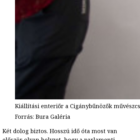
Kiállítási enteriőr a Cigánybűnözők művészcs
Forrás
:
Bura Galéria
Két dolog biztos. Hosszú idő óta most van
először olyan helyzet, hogy a parlamenti