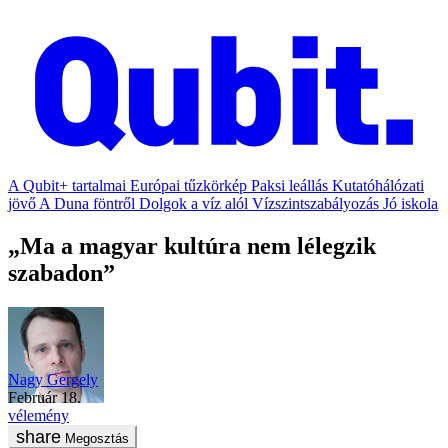
A Qubit+ tartalmai
Európai tűzkörkép
Paksi leállás
Kutatóhálózati
jövő
A Duna föntről
Dolgok a víz alól
Vízszintszabályozás
Jó iskola
„Ma a magyar kultúra nem lélegzik
szabadon”
Nagy Gergely
február 18.
vélemény
Megosztás