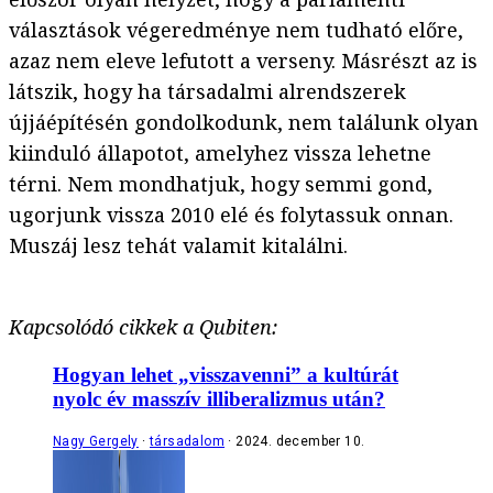
választások végeredménye nem tudható előre,
azaz nem eleve lefutott a verseny. Másrészt az is
látszik, hogy ha társadalmi alrendszerek
újjáépítésén gondolkodunk, nem találunk olyan
kiinduló állapotot, amelyhez vissza lehetne
térni. Nem mondhatjuk, hogy semmi gond,
ugorjunk vissza 2010 elé és folytassuk onnan.
Muszáj lesz tehát valamit kitalálni.
Kapcsolódó cikkek a Qubiten:
Hogyan lehet „visszavenni” a kultúrát
nyolc év masszív illiberalizmus után?
Nagy Gergely
társadalom
2024. december 10.