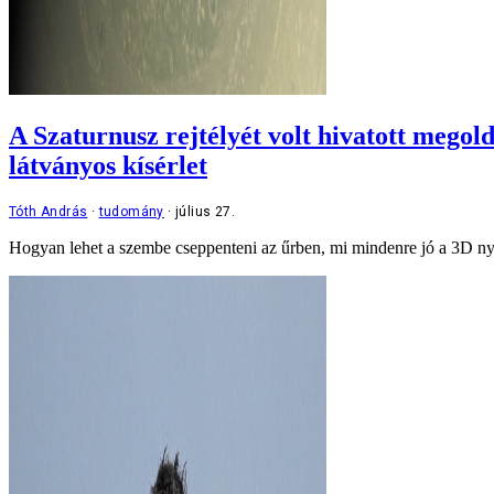
A Szaturnusz rejtélyét volt hivatott megol
látványos kísérlet
Tóth András
tudomány
július 27.
Hogyan lehet a szembe cseppenteni az űrben, mi mindenre jó a 3D nyom