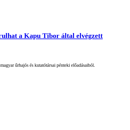
rulhat a Kapu Tibor által elvégzett
agyar űrhajós és kutatótársai pénteki előadásaiból.