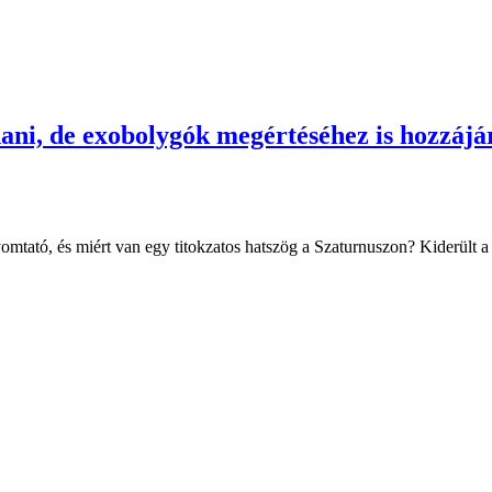
dani, de exobolygók megértéséhez is hozzájá
tató, és miért van egy titokzatos hatszög a Szaturnuszon? Kiderült a m