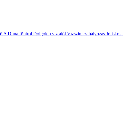
vő
A Duna föntről
Dolgok a víz alól
Vízszintszabályozás
Jó iskola