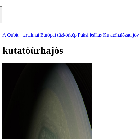
A Qubit+ tartalmai
Európai tűzkörkép
Paksi leállás
Kutatóhálózati jö
kutatóűrhajós