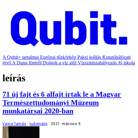
A Qubit+ tartalmai
Európai tűzkörkép
Paksi leállás
Kutatóhálózati
jövő
A Duna föntről
Dolgok a víz alól
Vízszintszabályozás
Jó iskola
leírás
71 új fajt és 6 alfajt írtak le a Magyar
Természettudományi Múzeum
munkatársai 2020-ban
Vajna Tamás
tudomány
2021. március 9.