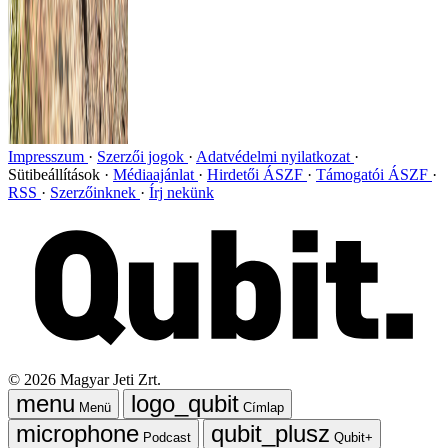
Impresszum
Szerzői jogok
Adatvédelmi nyilatkozat
Sütibeállítások
Médiaajánlat
Hirdetői ÁSZF
Támogatói ÁSZF
RSS
Szerzőinknek
Írj nekünk
©
2026
Magyar Jeti Zrt.
Menü
Címlap
Podcast
Qubit+