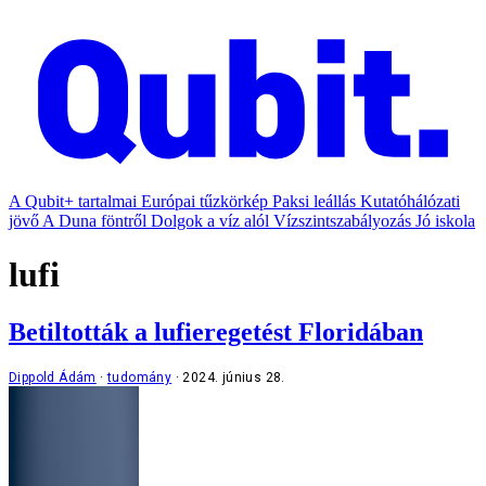
A Qubit+ tartalmai
Európai tűzkörkép
Paksi leállás
Kutatóhálózati
jövő
A Duna föntről
Dolgok a víz alól
Vízszintszabályozás
Jó iskola
lufi
Betiltották a lufieregetést Floridában
Dippold Ádám
tudomány
2024. június 28.