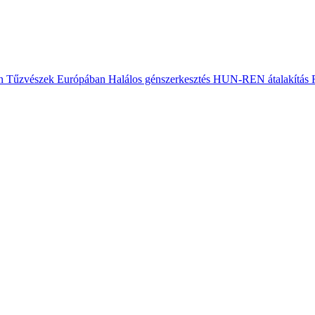
n
Tűzvészek Európában
Halálos génszerkesztés
HUN-REN átalakítás