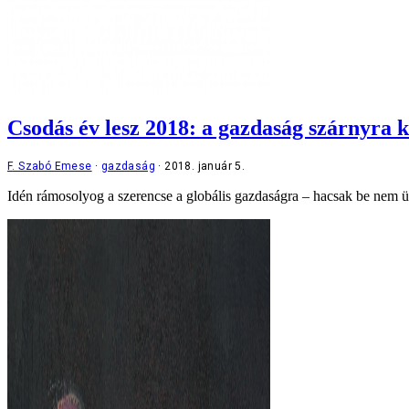
Csodás év lesz 2018: a gazdaság szárnyra k
F. Szabó Emese
gazdaság
2018. január 5.
Idén rámosolyog a szerencse a globális gazdaságra – hacsak be nem ü