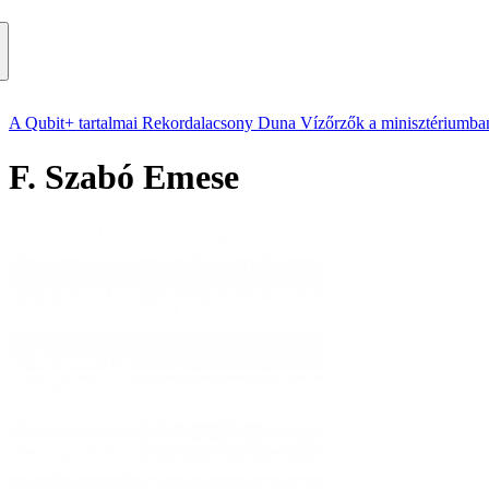
A Qubit+ tartalmai
Rekordalacsony Duna
Vízőrzők a minisztériumba
F. Szabó Emese